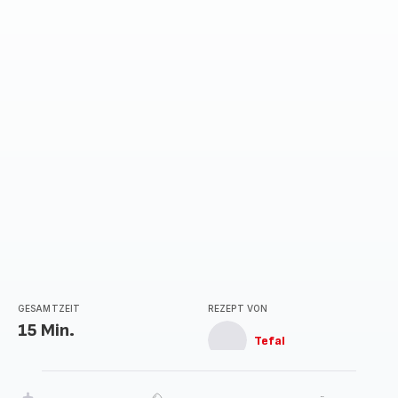
mit
1
Stern
(Durchschnitt)
GESAMTZEIT
REZEPT VON
15 Min.
Tefal