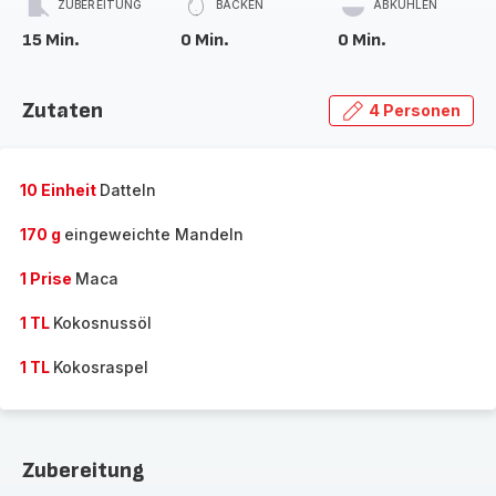
ZUBEREITUNG
BACKEN
ABKÜHLEN
15 Min.
0 Min.
0 Min.
Zutaten
4 Personen
10 Einheit
Datteln
170 g
eingeweichte Mandeln
1 Prise
Maca
1 TL
Kokosnussöl
1 TL
Kokosraspel
Zubereitung