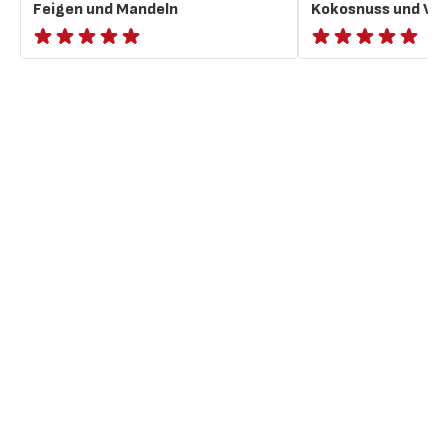
Feigen und Mandeln
Kokosnuss und Van
ratings.NaN
ratings.NaN