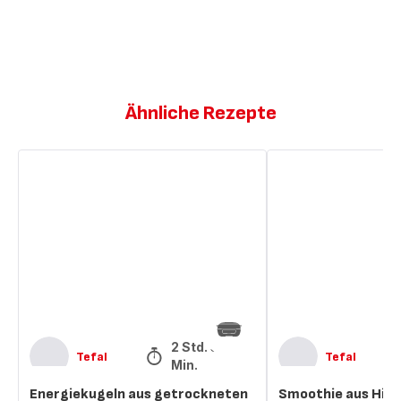
Ähnliche Rezepte
Energiekugeln
Smoothie
aus
aus
getrockneten
Himbeeren,
Feigen
Kokosnuss
und
und
Mandeln
Vanille
2 Std. 50
Tefal
Tefal
Min.
Energiekugeln aus getrockneten
Smoothie aus Him