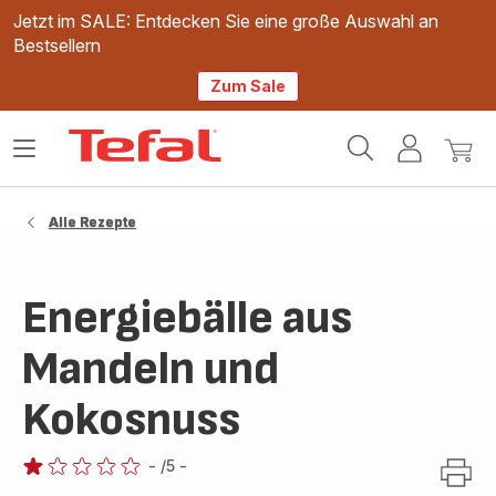
Jetzt im SALE: Entdecken Sie eine große Auswahl an
Bestsellern
Zum Sale
Tefal
Das
Mein
Mein
Homepage
Menü
Konto
Waren
öffnen
Alle Rezepte
Energiebälle aus
Mandeln und
Kokosnuss
-
/5
-
Bewertung