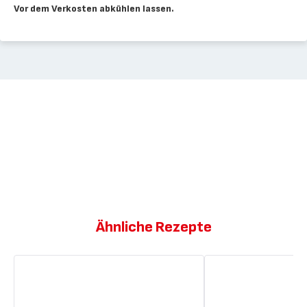
Vor dem Verkosten abkühlen lassen.
Ähnliche Rezepte
Müslikugeln
Energiebälle
mit
aus
getrockneten
Mandeln
Feigen
und