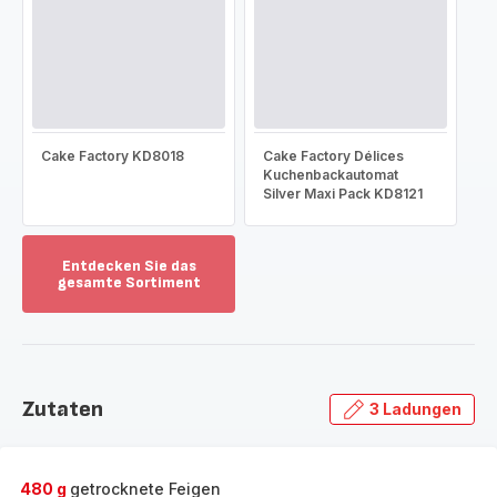
Cake Factory KD8018
Cake Factory Délices
Kuchenbackautomat
Silver Maxi Pack KD8121
Entdecken Sie das
gesamte Sortiment
Mehr
anzeigen
-
Entdecken
Sie
Zutaten
3 Ladungen
das
gesamte
Sortiment
-
480 g
getrocknete Feigen