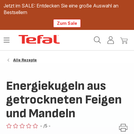
Jetzt im SALE: Entdecken Sie eine große Auswahl an
Bestsellern
Zum Sale
Tefal
Das
Mein
Mein
Homepage
Menü
Konto
Waren
öffnen
Alle Rezepte
Energiekugeln aus
getrockneten Feigen
und Mandeln
-
/5
-
ratings.0