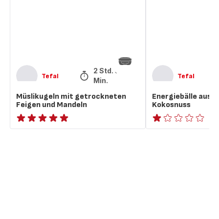
und
Kokosnuss
Mandeln
2 Std. 50
Tefal
Tefal
Min.
Müslikugeln mit getrockneten
Energiebälle aus 
Feigen und Mandeln
Kokosnuss
ratings.NaN
Bewertung
mit
1
Stern
(Durchschnitt)