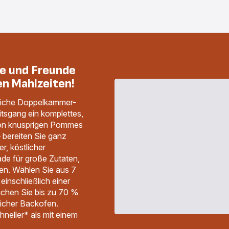
-
XXL
Dual
Fry
mit
Backformset
-
139,99 €<br>
ie und Freunde
<span
class="is-
en Mahlzeiten!
caption
is-
medium">inkl.
dliche Doppelkammer-
MwSt</span>
eitsgang ein komplettes,
Von knusprigen Pommes
– bereiten Sie ganz
r, köstlicher
de für große Zutaten,
en. Wählen Sie aus 7
inschließlich einer
uchen Sie bis zu 70 %
licher Backofen.
neller* als mit einem