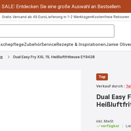
m SALE: Entdecken Sie eine große Auswahl an Bestsellern
Gratis Versand ab 49 Euro
Lieferung in 1-2 Werktagen
Kostenfreie Retouren
schepflege
Zubehör
Service
Rezepte & Inspirationen
Jamie Oliver
en
Dual Easy Fry XXL 11L Heißluftfritteuse EY9428
Top
Verkauf durch :
Te
Dual Easy 
Heißluftfr
inkl. MwSt
verfügbar
|
Li