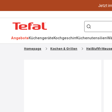
Jetzt i
["OptiGrill","Easy
Fry","Pfanne"]
Tefal
Homepage
Angebote
Küchengeräte
Kochgeschirr
Küchenutensilien
Wä
Homepage
Kochen & Grillen
Heißluftfritteus