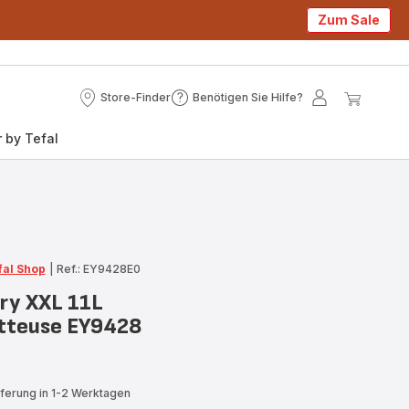
Zum Sale
Store-Finder
Benötigen Sie Hilfe?
Store-
Benötigen
Mein
Mein
Finder
Sie
Konto
Waren
 by Tefal
Hilfe?
fal Shop
|
Ref.: EY9428E0
Fry XXL 11L
itteuse EY9428
eferung in 1-2 Werktagen