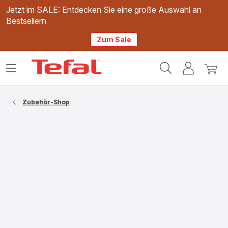
Jetzt im SALE: Entdecken Sie eine große Auswahl an
Bestsellern
Zum Sale
Tefal
Das
Mein
Mein
Homepage
Menü
Konto
Waren
öffnen
Zubehör-Shop