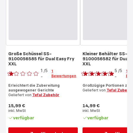
Große Schüssel SS-
Kleiner Behälter SS-
9100056585 für Dual Easy Fry
9100056582 für Dual E
XXL
XXL
Bewertung
Bewertung
1
/5
5
/5
1
1
Bewertungen
Bew
-
-
Bewertung
Bewertung
mit
mit
Erleichtert die Zubereitung
Großzügige Portionen zub
ausgewogener Gerichte
Geliefert von
Tefal Zubehö
1
5
Geliefert von
Tefal Zubehör
Stern
Sternen
(Durchschnitt)
(Durchschnitt)
15,99 €
14,99 €
Preis
Preis
inkl. MwSt
inkl. MwSt
verfügbar
verfügbar