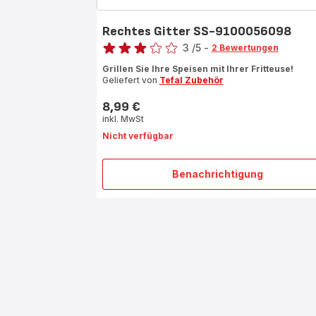
Rechtes Gitter SS-9100056098
Bewertung
3
/5
-
2 Bewertungen
Bewertung
Grillen Sie Ihre Speisen mit Ihrer Fritteuse!
mit
Geliefert von
Tefal Zubehör
3
Sternen
8,99 €
Preis
(Durchschnitt)
inkl. MwSt
Nicht verfügbar
Benachrichtigung
Rechtes
Gitter
SS-
9100056098