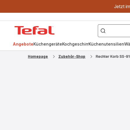
Jetzt i
["OptiGrill","Easy
Fry","Pfanne"]
Tefal
Homepage
Angebote
Küchengeräte
Kochgeschirr
Küchenutensilien
Wä
Homepage
Zubehör-Shop
Rechter Korb SS-