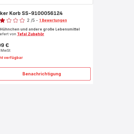
nker Korb SS-9100056124
rtung
2
/5
-
1 Bewertungen
ertung
 Hühnchen und andere große Lebensmittel
iefert von
Tefal Zubehör
rnen
99 €
s
rchschnitt)
. MwSt
ht verfügbar
Benachrichtigung
Linker
Korb
SS-
9100056124