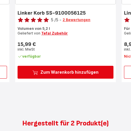
Linker Korb SS-9100056125
Li
Bewertung
Bewe
5
/5
-
2 Bewertungen
Bewertung
Bew
Volumen von 5,2 l
Für
mit
mit
Geliefert von
Tefal Zubehör
Gel
5
2
Sternen
Ste
15,99 €
8,
Preis
Prei
(Durchschnitt)
(Du
inkl. MwSt
inkl
verfügbar
Nic
Zum Warenkorb hinzufügen
Hergestellt für 2 Produkt(e)