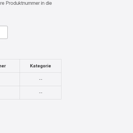
Ihre Produktnummer in die
mer
Kategorie
Nicht
--
verfügbar
Nicht
--
verfügbar