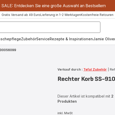
m SALE: Entdecken Sie eine große Auswahl an Bestsellern
Gratis Versand ab 49 Euro
Lieferung in 1-2 Werktagen
Kostenfreie Retouren
schepflege
Zubehör
Service
Rezepte & Inspirationen
Jamie Oliver
9100056099
Verkauf durch :
Tefal Zubehör
|
Re
Rechter Korb SS-91
Dieser Artikel ist kompatibel mit
2
Produkten
inkl. MwSt