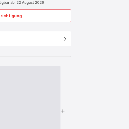
fügbar ab: 22 August 2026
richtigung
Rechter
Korb
SS-
9100056099