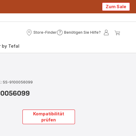
Zum Sale
Store-Finder
Benötigen Sie Hilfe?
Store-
Benötigen
Mein
Mein
Finder
Sie
Konto
Waren
 by Tefal
Hilfe?
f.: SS-9100056099
00056099
Kompatibilität
prüfen