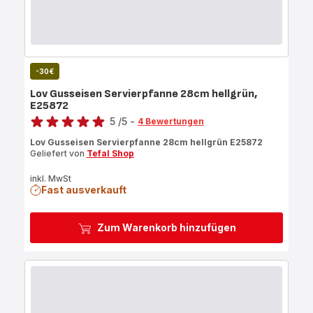
-30€
Lov Gusseisen Servierpfanne 28cm hellgrün,
E25872
Bewertung
5
/5
-
4 Bewertungen
Bewertung
Lov Gusseisen Servierpfanne 28cm hellgrün E25872
mit
Geliefert von
Tefal Shop
5
Sternen
inkl. MwSt
Fast ausverkauft
(Durchschnitt)
Zum Warenkorb hinzufügen