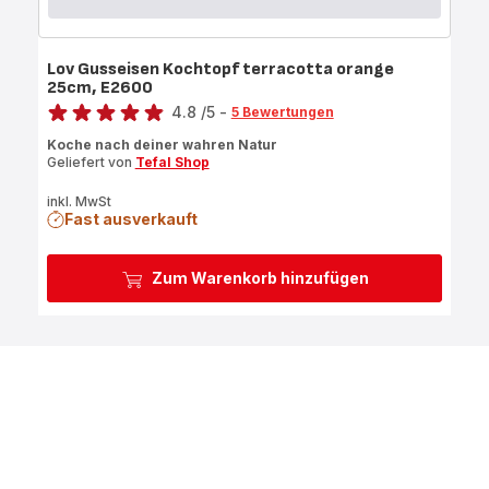
Lov Gusseisen Kochtopf terracotta orange
25cm, E2600
Bewertung
4.8
/5
-
5 Bewertungen
ratings.4.8
Koche nach deiner wahren Natur
Geliefert von
Tefal Shop
inkl. MwSt
Fast ausverkauft
Zum Warenkorb hinzufügen