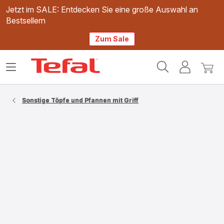
Jetzt im SALE: Entdecken Sie eine große Auswahl an
Bestsellern
Zum Sale
Tefal
Das
Mein
Mein
Homepage
Menü
Konto
Waren
öffnen
Sonstige Töpfe und Pfannen mit Griff