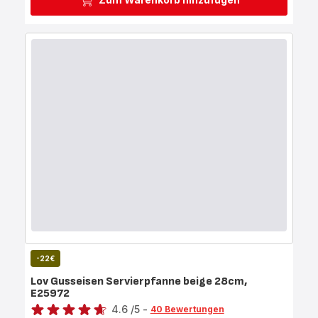
-22€
Lov Gusseisen Servierpfanne beige 28cm,
E25972
Bewertung
4.6
/5
-
40 Bewertungen