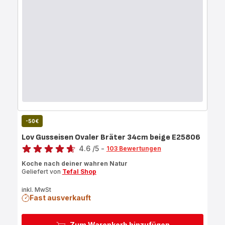
-50€
Lov Gusseisen Ovaler Bräter 34cm beige E25806
Bewertung
4.6
/5
-
103 Bewertungen
ratings.4.6
Koche nach deiner wahren Natur
Geliefert von
Tefal Shop
inkl. MwSt
Fast ausverkauft
Zum Warenkorb hinzufügen