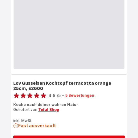
Lov Gusseisen Kochtopf terracotta orange
25cm, E2600
Bewertung
4.8
/5
-
5 Bewertungen
ratings.4.8
Koche nach deiner wahren Natur
Geliefert von
Tefal Shop
inkl. MwSt
Fast ausverkauft