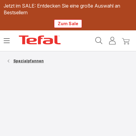
Jetzt im SALE: Entdecken Sie eine große Auswahl an
Bestsellern
Zum Sale
Tefal
Das
Mein
Mein
Homepage
Menü
Konto
Waren
öffnen
Spezialpfannen