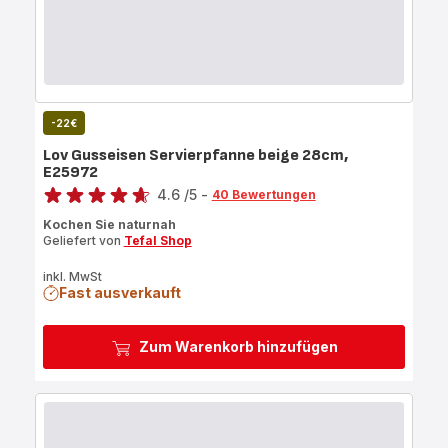
-22€
Lov Gusseisen Servierpfanne beige 28cm,
E25972
Bewertung
4.6
/5
-
40 Bewertungen
ratings.4.6
Kochen Sie naturnah
Geliefert von
Tefal Shop
inkl. MwSt
Fast ausverkauft
Zum Warenkorb hinzufügen