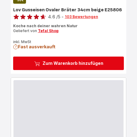
-50€
Lov Gusseisen Ovaler Bräter 34cm beige E25806
Bewertung
4.6
/5
-
103 Bewertungen
ratings.4.6
Koche nach deiner wahren Natur
Geliefert von
Tefal Shop
inkl. MwSt
Fast ausverkauft
Zum Warenkorb hinzufügen