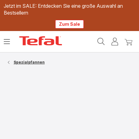
Jetzt im SALE: Entdecken Sie eine große Auswahl an
Bestsellern
Zum Sale
Tefal
Das
Mein
Mein
Homepage
Menü
Konto
Waren
öffnen
Spezialpfannen