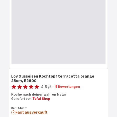
Lov Gusseisen Kochtopf terracotta orange
25cm, E2600
Bewertung
4.8
/5
-
5 Bewertungen
ratings.4.8
Koche nach deiner wahren Natur
Geliefert von
Tefal Shop
inkl. MwSt
Fast ausverkauft