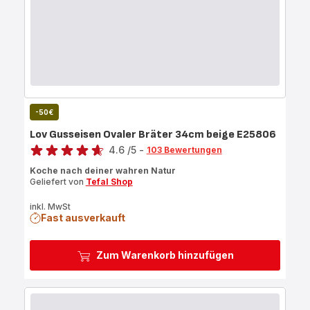
-50€
Lov Gusseisen Ovaler Bräter 34cm beige E25806
Bewertung
4.6
/5
-
103 Bewertungen
ratings.4.6
Koche nach deiner wahren Natur
Geliefert von
Tefal Shop
inkl. MwSt
Fast ausverkauft
Zum Warenkorb hinzufügen