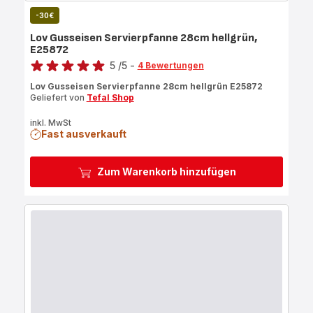
-30€
Lov Gusseisen Servierpfanne 28cm hellgrün,
E25872
Bewertung
5
/5
-
4 Bewertungen
Bewertung
Lov Gusseisen Servierpfanne 28cm hellgrün E25872
mit
Geliefert von
Tefal Shop
5
Sternen
inkl. MwSt
Fast ausverkauft
(Durchschnitt)
Zum Warenkorb hinzufügen