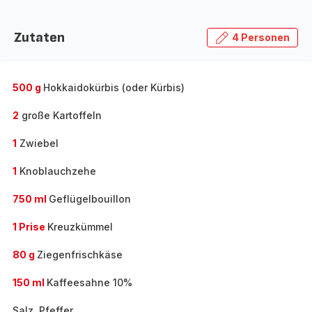
Zutaten
4 Personen
500 g
Hokkaidokürbis (oder Kürbis)
2
große Kartoffeln
1
Zwiebel
1
Knoblauchzehe
750 ml
Geflügelbouillon
1 Prise
Kreuzkümmel
80 g
Ziegenfrischkäse
150 ml
Kaffeesahne 10%
Salz, Pfeffer