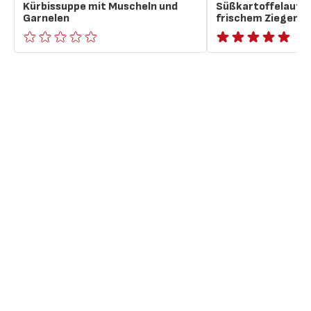
Kürbissuppe mit Muscheln und
Süßkartoffelaufst
Garnelen
frischem Ziegenk
ratings.0
ratings.NaN