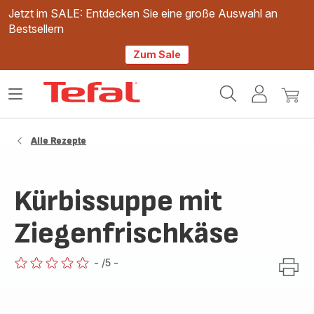
Jetzt im SALE: Entdecken Sie eine große Auswahl an
Bestsellern
Zum Sale
Tefal
Das
Mein
Mein
Homepage
Menü
Konto
Waren
öffnen
Alle Rezepte
Kürbissuppe mit
Ziegenfrischkäse
-
/5
-
ratings.0