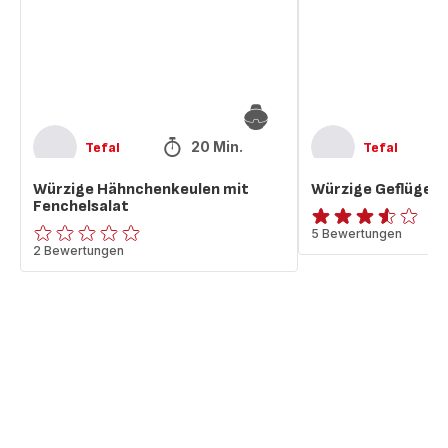
20 Min.
Tefal
Tefal
Würzige Hähnchenkeulen mit
Würzige Geflügelk
Fenchelsalat
ratings.3.5
5 Bewertungen
ratings.0
2 Bewertungen