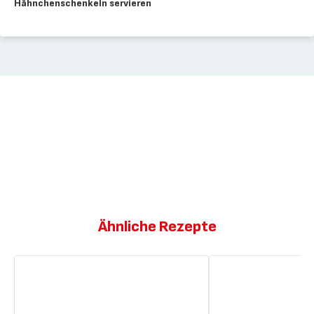
Hähnchenschenkeln servieren
Ähnliche Rezepte
Würzige
Würzige
Hähnchenkeulen
Geflügelkeulen
mit
Fenchelsalat