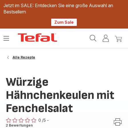
Jetzt im SALE: Entdecken Sie eine große Auswahl an
Bestsellern
Zum Sale
Tefal
Das
Mein
Mein
Homepage
Menü
Konto
Waren
öffnen
Alle Rezepte
Würzige
Hähnchenkeulen mit
Fenchelsalat
0
/5
-
ratings.0
2 Bewertungen