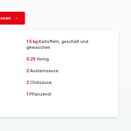
sonen
Personen
hinzufügen
1.5 kg
Kartoffeln, geschält und
gewaschen
0.25
Honig
2
Austernsauce
2
Chilisauce
1
Pflanzenöl