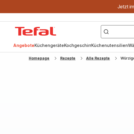
Jetzt i
["OptiGrill","Easy
Fry","Pfanne"]
Tefal
Homepage
Angebote
Küchengeräte
Kochgeschirr
Küchenutensilien
Wä
Homepage
Rezepte
Alle Rezepte
Würzig