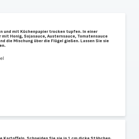
n und mit Küchenpapier trocken tupfen. In einer
r mit Honig, Sojasauce, Austernsauce, Tomatensauce
d die Mischung über die Flügel gießen. Lassen Sie sie
en.
el
 Kartoffeln. Schneiden Sie sie in 1 cm dicke Stäbchen.