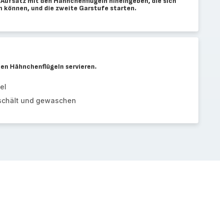
 Aufsatz mit den Hähnchenflügeln hineingeben, die sich
n können, und die zweite Garstufe starten.
en Hähnchenflügeln servieren.
el
geschält und gewaschen