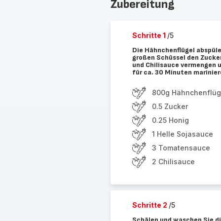
Zubereitung
Schritte 1
/5
Die Hähnchenflügel abspüle
großen Schüssel den Zucke
und Chilisauce vermengen un
für ca. 30 Minuten marinier
800g Hähnchenflüg
0.5 Zucker
0.25 Honig
1 Helle Sojasauce
3 Tomatensauce
2 Chilisauce
Schritte 2
/5
Schälen und waschen Sie die