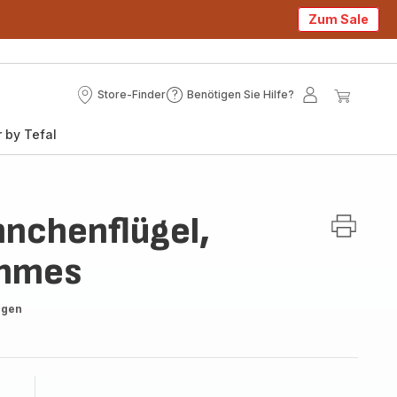
Zum Sale
Store-Finder
Benötigen Sie Hilfe?
Store-
Benötigen
Mein
Mein
Finder
Sie
Konto
Waren
 by Tefal
Hilfe?
nchenflügel,
ommes
ngen