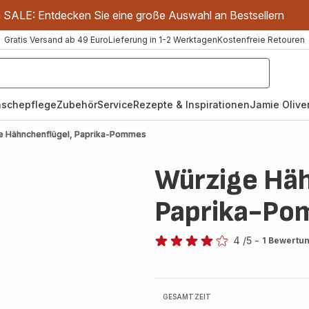
m SALE: Entdecken Sie eine große Auswahl an Bestsellern
Gratis Versand ab 49 Euro
Lieferung in 1-2 Werktagen
Kostenfreie Retouren
schepflege
Zubehör
Service
Rezepte & Inspirationen
Jamie Oliver
e Hähnchenflügel, Paprika-Pommes
Würzige Häh
Paprika-P
4
/5
-
1 Bewertu
Bewertung
mit
4
Sternen
GESAMTZEIT
(Durchschnitt)