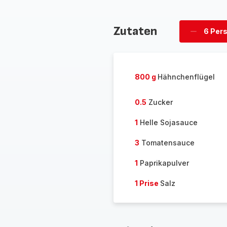
Zutaten
6 Per
Personen
löschen
800 g
Hähnchenflügel
0.5
Zucker
1
Helle Sojasauce
3
Tomatensauce
1
Paprikapulver
1 Prise
Salz