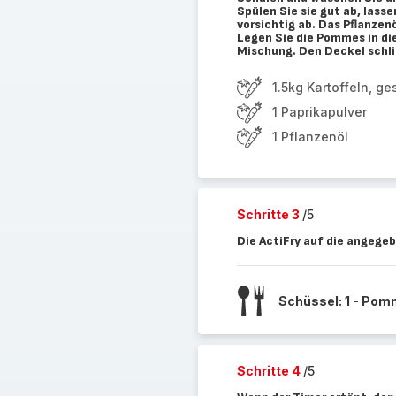
Spülen Sie sie gut ab, lass
vorsichtig ab. Das Pflanzenö
Legen Sie die Pommes in die
Mischung. Den Deckel schli
1.5kg Kartoffeln, 
1 Paprikapulver
1 Pflanzenöl
Schritte 3
/5
Die ActiFry auf die angegeb
Schüssel: 1 - Po
Schritte 4
/5