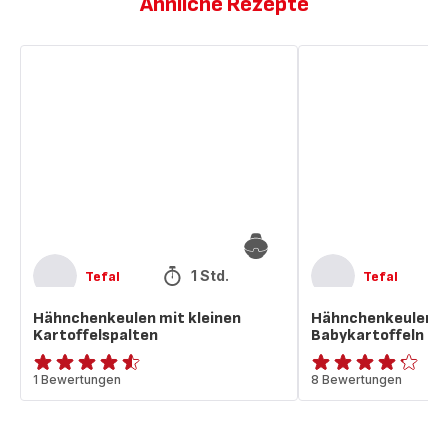
Ähnliche Rezepte
Hähnchenkeulen
Hähnchenkeulen
mit
mit
kleinen
Babykartoffeln
Kartoffelspalten
1 Std.
Tefal
Tefal
Hähnchenkeulen mit kleinen
Hähnchenkeulen m
Kartoffelspalten
Babykartoffeln
ratings.4.5
1 Bewertungen
ratings.4.2
8 Bewertungen