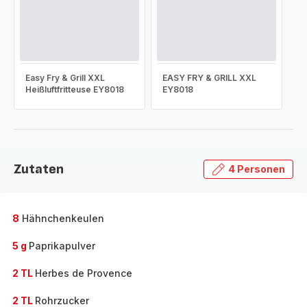
Easy Fry & Grill XXL
EASY FRY & GRILL XXL
Heißluftfritteuse EY8018
EY8018
Zutaten
4 Personen
8
Hähnchenkeulen
5 g
Paprikapulver
2 TL
Herbes de Provence
2 TL
Rohrzucker