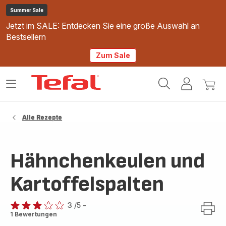
Summer Sale
Jetzt im SALE: Entdecken Sie eine große Auswahl an
Bestsellern
Zum Sale
Tefal
Das
Mein
Mein
Homepage
Menü
Konto
Waren
öffnen
Alle Rezepte
Hähnchenkeulen und
Kartoffelspalten
3
/5
-
Bewertung
1 Bewertungen
mit