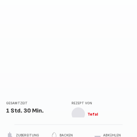
3
Sternen
(Durchschnitt)
GESAMTZEIT
REZEPT VON
1 Std. 30 Min.
Tefal
ZUBEREITUNG
BACKEN
ABKÜHLEN