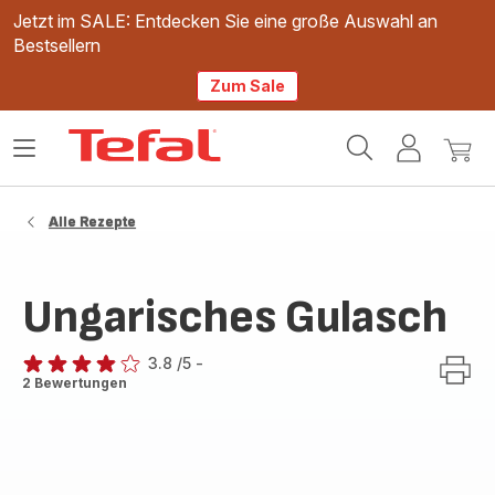
Jetzt im SALE: Entdecken Sie eine große Auswahl an
Bestsellern
Zum Sale
Tefal
Das
Mein
Mein
Homepage
Menü
Konto
Waren
öffnen
Alle Rezepte
Ungarisches Gulasch
3.8
/5
-
ratings.3.8
2 Bewertungen