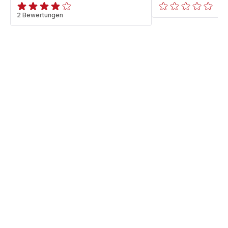
ratings.3.8
2 Bewertungen
ratings.0