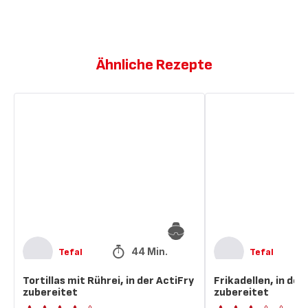
Ähnliche Rezepte
Tortillas
Frikadellen,
mit
in
Rührei,
der
in
ActiFry
der
zubereitet
ActiFry
zubereitet
44 Min.
Tefal
Tefal
Tortillas mit Rührei, in der ActiFry
Frikadellen, in der
zubereitet
zubereitet