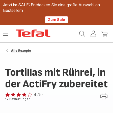
Jetzt im SALE: Entdecken Sie eine große Auswahl an
Bestsellern
Zum Sale
Tefal
Das
Mein
Mein
Homepage
Menü
Konto
Waren
öffnen
Alle Rezepte
Tortillas mit Rührei, in
der ActiFry zubereitet
4
/5
-
Bewertung
12 Bewertungen
mit
4