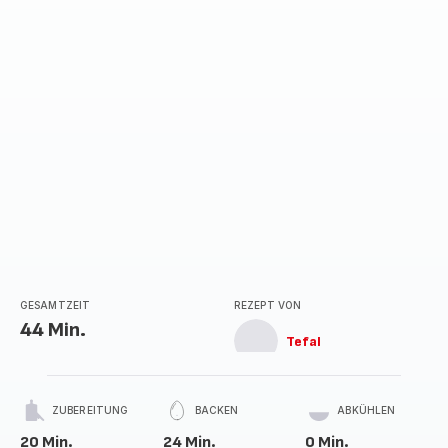
Sternen
(Durchschnitt)
GESAMTZEIT
REZEPT VON
44 Min.
Tefal
ZUBEREITUNG
BACKEN
ABKÜHLEN
20 Min.
24 Min.
0 Min.