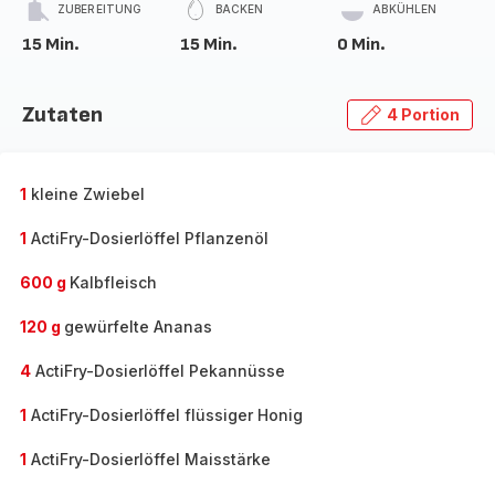
ZUBEREITUNG
BACKEN
ABKÜHLEN
15 Min.
15 Min.
0 Min.
Zutaten
4 Portion
1
kleine Zwiebel
1
ActiFry-Dosierlöffel Pflanzenöl
600 g
Kalbfleisch
120 g
gewürfelte Ananas
4
ActiFry-Dosierlöffel Pekannüsse
1
ActiFry-Dosierlöffel flüssiger Honig
1
ActiFry-Dosierlöffel Maisstärke