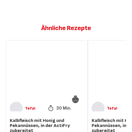
Ähnliche Rezepte
Kalbfleisch
Kalbfleisch
mit
mit
Honig
Honig
und
und
Pekannüssen,
Pekannüssen,
in
in
der
der
ActiFry
ActiFry
zubereitet
zubereitet
30 Min.
Tefal
Tefal
Kalbfleisch mit Honig und
Kalbfleisch mit Ho
Pekannüssen, in der ActiFry
Pekannüssen, in de
zubereitet
zubereitet