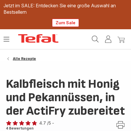
Jetzt im SALE: Entdecken Sie eine große Auswahl an
Bestsellern
Zum Sale
Tefal
Das
Mein
Mein
Homepage
Menü
Konto
Waren
öffnen
Alle Rezepte
Kalbfleisch mit Honig
und Pekannüssen, in
der ActiFry zubereitet
4.7
/5
-
ratings.4.7
4 Bewertungen