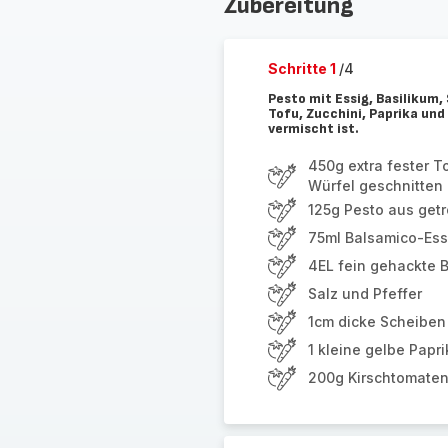
Zubereitung
Schritte 1
/4
Pesto mit Essig, Basilikum,
Tofu, Zucchini, Paprika und
vermischt ist.
450g extra fester T
Würfel geschnitten
125g Pesto aus get
75ml Balsamico-Ess
4EL fein gehackte B
Salz und Pfeffer
1cm dicke Scheiben
1 kleine gelbe Papri
200g Kirschtomate