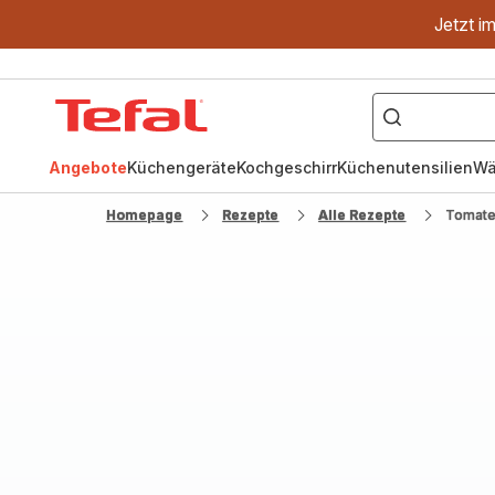
Jetzt i
["OptiGrill","Easy
Fry","Pfanne"]
Tefal
Homepage
Angebote
Küchengeräte
Kochgeschirr
Küchenutensilien
Wä
Homepage
Rezepte
Alle Rezepte
Tomate