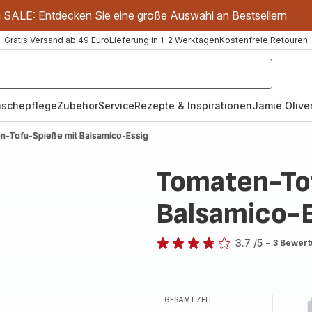
m SALE: Entdecken Sie eine große Auswahl an Bestsellern
Gratis Versand ab 49 Euro
Lieferung in 1-2 Werktagen
Kostenfreie Retouren
schepflege
Zubehör
Service
Rezepte & Inspirationen
Jamie Oliver
n-Tofu-Spieße mit Balsamico-Essig
Tomaten-To
Balsamico-E
3.7
/5
-
3 Bewer
ratings.3.7
GESAMTZEIT