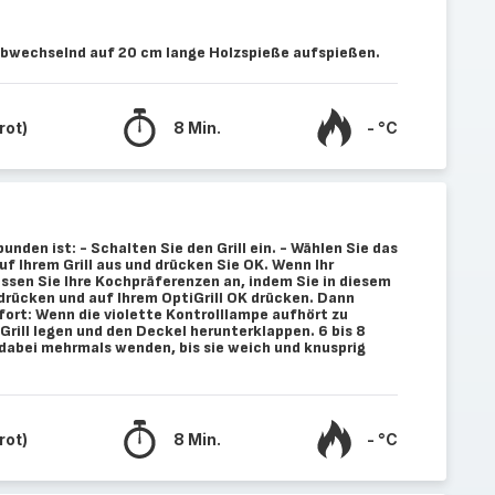
bwechselnd auf 20 cm lange Holzspieße aufspießen.
rot)
8 Min.
- °C
bunden ist: - Schalten Sie den Grill ein. - Wählen Sie das
 Ihrem Grill aus und drücken Sie OK. Wenn Ihr
Passen Sie Ihre Kochpräferenzen an, indem Sie in diesem
 drücken und auf Ihrem OptiGrill OK drücken. Dann
fort: Wenn die violette Kontrolllampe aufhört zu
 Grill legen und den Deckel herunterklappen. 6 bis 8
 dabei mehrmals wenden, bis sie weich und knusprig
rot)
8 Min.
- °C