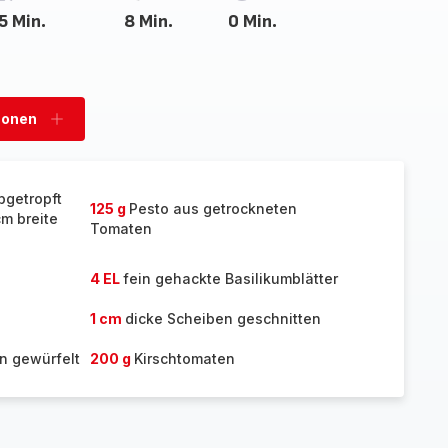
5 Min.
8 Min.
0 Min.
sonen
Personen
hinzufügen
bgetropft
125 g
Pesto aus getrockneten
cm breite
Tomaten
4 EL
fein gehackte Basilikumblätter
1 cm
dicke Scheiben geschnitten
in gewürfelt
200 g
Kirschtomaten