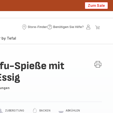
Zum Sale
Store-Finder
Benötigen Sie Hilfe?
Store-
Benötigen
Mein
Mein
Finder
Sie
Konto
Waren
 by Tefal
Hilfe?
fu-Spieße mit
ssig
tungen
ZUBEREITUNG
BACKEN
ABKÜHLEN