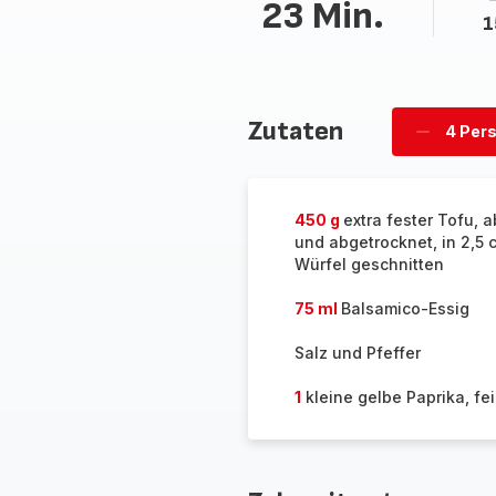
23 Min.
1
Zutaten
4 Per
Personen
löschen
450 g
extra fester Tofu, a
und abgetrocknet, in 2,5 
Würfel geschnitten
75 ml
Balsamico-Essig
Salz und Pfeffer
1
kleine gelbe Paprika, fe