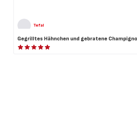
Tefal
Gegrilltes Hähnchen und gebratene Champigno
ratings.NaN