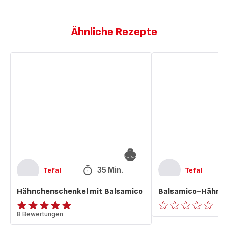
Ähnliche Rezepte
Hähnchenschenkel
Balsamico-
mit
Hähnchenkeulen
Balsamico
35 Min.
Tefal
Tefal
Hähnchenschenkel mit Balsamico
Balsamico-Hähnc
Bewertung
8 Bewertungen
ratings.0
mit