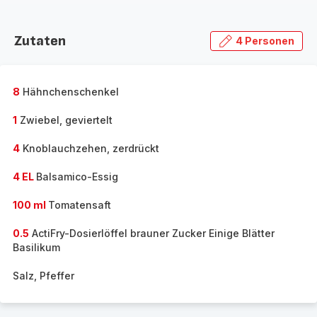
Zutaten
4 Personen
8
Hähnchenschenkel
1
Zwiebel, geviertelt
4
Knoblauchzehen, zerdrückt
4 EL
Balsamico-Essig
100 ml
Tomatensaft
0.5
ActiFry-Dosierlöffel brauner Zucker Einige Blätter
Basilikum
Salz, Pfeffer