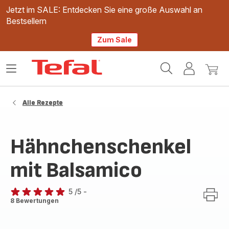
Jetzt im SALE: Entdecken Sie eine große Auswahl an
Bestsellern
Zum Sale
Tefal
Das
Mein
Mein
Homepage
Menü
Konto
Waren
öffnen
Alle Rezepte
Hähnchenschenkel
mit Balsamico
5
/5
-
Bewertung
8 Bewertungen
mit
5