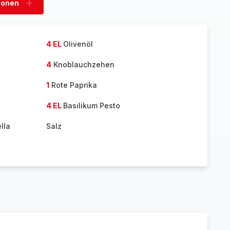
sonen
Personen
hinzufügen
4 EL
Olivenöl
4
Knoblauchzehen
1
Rote Paprika
4 EL
Basilikum Pesto
lla
Salz