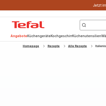
Jetzt i
["OptiGrill","Easy
Fry","Pfanne"]
Tefal
Homepage
Angebote
Küchengeräte
Kochgeschirr
Küchenutensilien
Wä
Homepage
Rezepte
Alle Rezepte
Italien