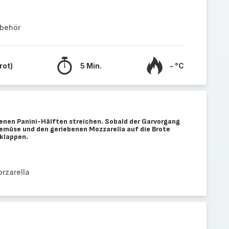
ubehör
rot)
5 Min.
- °C
enen Panini-Hälften streichen. Sobald der Garvorgang
Gemüse und den geriebenen Mozzarella auf die Brote
klappen.
o
rzarella