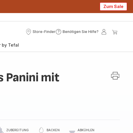
Zum Sale
Store-Finder
Benötigen Sie Hilfe?
Store-
Benötigen
Mein
Mein
Finder
Sie
Konto
Waren
 by Tefal
Hilfe?
s Panini mit
ZUBEREITUNG
BACKEN
ABKÜHLEN