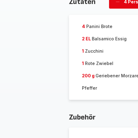
Zutaten
4 Per
Personen
löschen
4
Panini Brote
2 EL
Balsamico Essig
1
Zucchini
1
Rote Zwiebel
200 g
Geriebener Morzare
Pfeffer
Zubehör