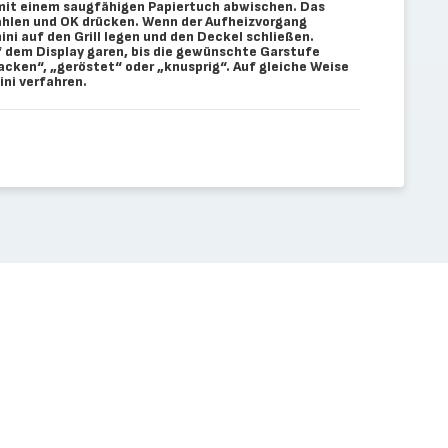
g mit einem saugfähigen Papiertuch abwischen. Das
len und OK drücken. Wenn der Aufheizvorgang
ini auf den Grill legen und den Deckel schließen.
 dem Display garen, bis die gewünschte Garstufe
backen“, „geröstet“ oder „knusprig“. Auf gleiche Weise
ini verfahren.