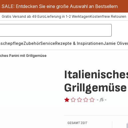
m SALE: Entdecken Sie eine große Auswahl an Bestsellern
Gratis Versand ab 49 Euro
Lieferung in 1-2 Werktagen
Kostenfreie Retouren
schepflege
Zubehör
Service
Rezepte & Inspirationen
Jamie Oliver
isches Panini mit Grillgemüse
Italienische
Grillgemüse
-
/5
-
Bewertung
mit
1
Stern
GESAMTZEIT
(Durchschnitt)