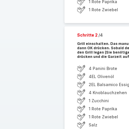
1 Rote Paprika
1 Rote Zwiebel
Schritte 2
/4
Grill einschalten. Das man
dann OK drücken. Sobald de
den Grill legen (Sie benöti
drücken und die Garzeit auf
4 Panini Brote
4EL Olivenöl
2EL Balsamico Essi
4 Knoblauchzehen
1 Zucchini
1 Rote Paprika
1 Rote Zwiebel
Salz