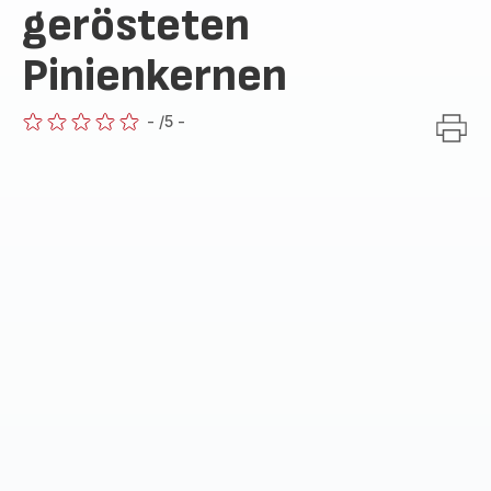
gerösteten
Pinienkernen
-
/5
-
ratings.0