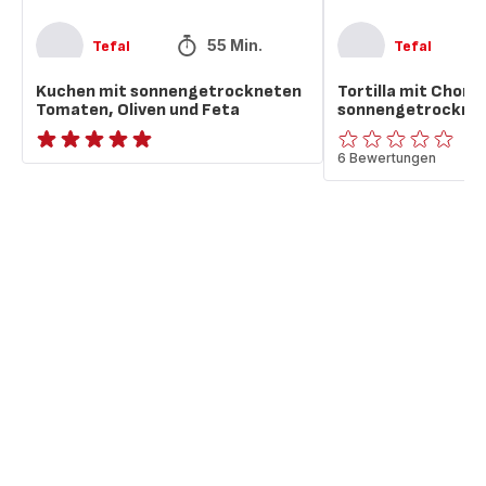
55 Min.
Tefal
Tefal
Kuchen mit sonnengetrockneten
Tortilla mit Choriz
Tomaten, Oliven und Feta
sonnengetrockne
ratings.NaN
ratings.0
6 Bewertungen