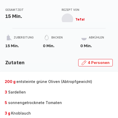
GESAMTZEIT
REZEPT VON
15 Min.
Tefal
ZUBEREITUNG
BACKEN
ABKÜHLEN
15 Min.
0 Min.
0 Min.
Zutaten
4 Personen
200 g
entsteinte grüne Oliven (Abtropfgewicht)
3
Sardellen
5
sonnengetrocknete Tomaten
3 g
Knoblauch