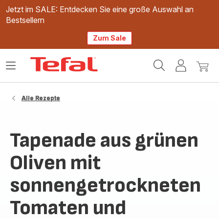
Jetzt im SALE: Entdecken Sie eine große Auswahl an
Bestsellern
Zum Sale
Tefal
Das
Mein
Mein
Homepage
Menü
Konto
Waren
öffnen
Alle Rezepte
Tapenade aus grünen
Oliven mit
sonnengetrockneten
Tomaten und