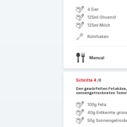
4 Eier
125ml Olivenöl
125ml Milch
Rührhaken
Manual
Schritte 4
/8
Den gewürfelten Fetakäse, 
sonnengetrockneten Tomate
100g Feta
40g Entkernte grün
50g Sonnengetrock