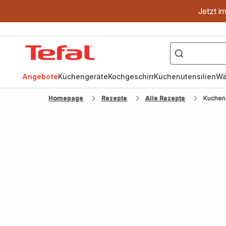
Jetzt i
["OptiGrill","Easy
Fry","Pfanne"]
Tefal
Homepage
Angebote
Küchengeräte
Kochgeschirr
Küchenutensilien
Wä
Homepage
Rezepte
Alle Rezepte
Kuchen