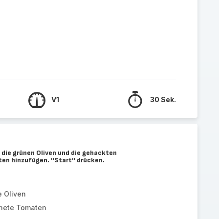
V1
30 Sek.
die grünen Oliven und die gehackten
n hinzufügen. "Start" drücken.
e Oliven
nete Tomaten