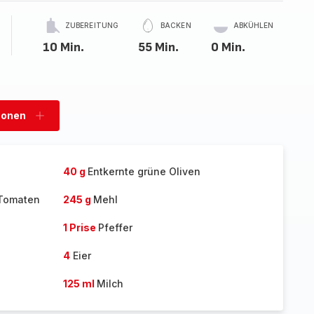
ZUBEREITUNG
BACKEN
ABKÜHLEN
10 Min.
55 Min.
0 Min.
sonen
Personen
hinzufügen
40 g
Entkernte grüne Oliven
Tomaten
245 g
Mehl
1 Prise
Pfeffer
4
Eier
125 ml
Milch