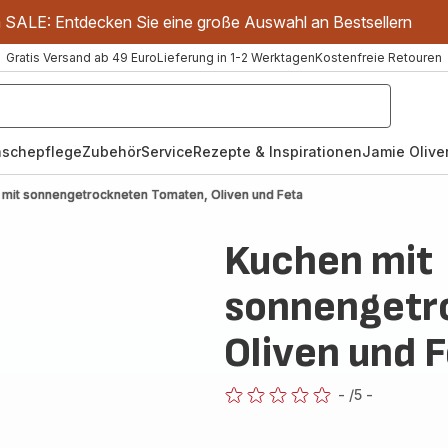
m SALE: Entdecken Sie eine große Auswahl an Bestsellern
Gratis Versand ab 49 Euro
Lieferung in 1-2 Werktagen
Kostenfreie Retouren
schepflege
Zubehör
Service
Rezepte & Inspirationen
Jamie Oliver
 mit sonnengetrockneten Tomaten, Oliven und Feta
Kuchen mit
sonnengetr
Oliven und 
-
/5
-
ratings.0