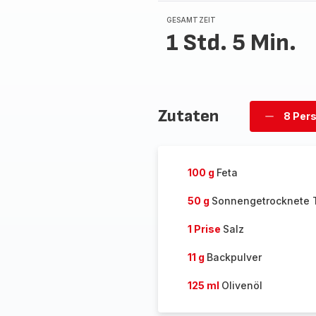
GESAMTZEIT
1 Std. 5 Min.
Zutaten
8 Per
Personen
löschen
100 g
Feta
50 g
Sonnengetrocknete 
1 Prise
Salz
11 g
Backpulver
125 ml
Olivenöl