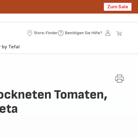
Zum Sale
Store-Finder
Benötigen Sie Hilfe?
Store-
Benötigen
Mein
Mein
Finder
Sie
Konto
Waren
 by Tefal
Hilfe?
ockneten Tomaten,
Feta