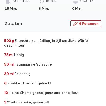
ZUBEREITUNG
BACKEN
ABKÜHLEN
15 Min.
8 Min.
0 Min.
Zutaten
4 Personen
500 g
Entrecôte zum Grillen, in 2,5 cm dicke Würfel
geschnitten
75 ml
Honig
50 ml
natriumarme Sojasoße
30 ml
Reisessig
6
Knoblauchzehen, gehackt
12
kleine Champignons, ganz und ohne Haut
1
/2 rote Paprika, gewürfelt