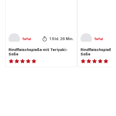
1 Std. 26 Min.
Tefal
Tefal
Rindfleischspieße mit Teriyaki-
Rindfleischspieße i
Soße
Soße
ratings.NaN
ratings.NaN