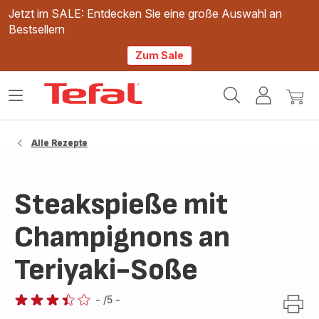
Jetzt im SALE: Entdecken Sie eine große Auswahl an
Bestsellern
Zum Sale
Tefal
Das
Mein
Mein
Homepage
Menü
Konto
Waren
öffnen
Alle Rezepte
Steakspieße mit
Champignons an
Teriyaki-Soße
-
/5
-
ratings.3.4