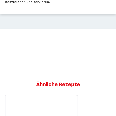
bestreichen und servieren.
Ähnliche Rezepte
Rindfleischspieße
Rindfleischspieße
mit
in
Teriyaki-
Teriyaki-
Soße
Soße