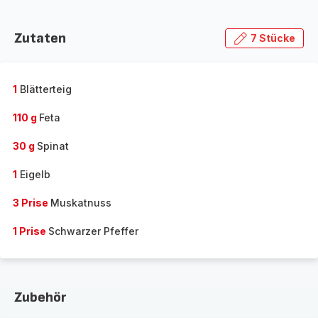
Zutaten
7 Stücke
1
Blätterteig
110 g
Feta
30 g
Spinat
1
Eigelb
3 Prise
Muskatnuss
1 Prise
Schwarzer Pfeffer
Zubehör