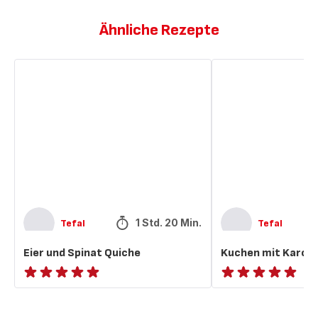
Ähnliche Rezepte
Eier
Kuchen
und
mit
Spinat
Karotten
Quiche
und
Spinat
1 Std. 20 Min.
Tefal
Tefal
Eier und Spinat Quiche
Kuchen mit Karott
ratings.NaN
ratings.NaN