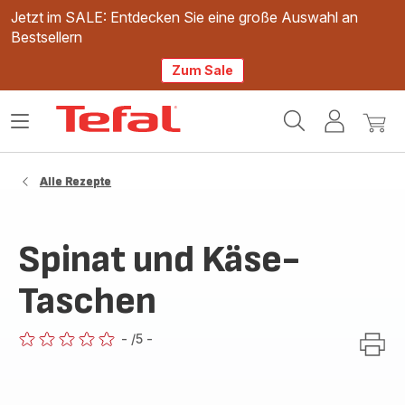
Jetzt im SALE: Entdecken Sie eine große Auswahl an
Bestsellern
Zum Sale
Tefal
Das
Mein
Mein
Homepage
Menü
Konto
Waren
öffnen
Alle Rezepte
Spinat und Käse-
Taschen
-
/5
-
ratings.0