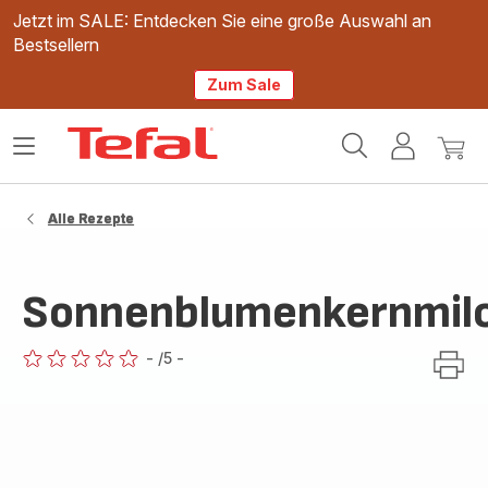
Jetzt im SALE: Entdecken Sie eine große Auswahl an
Bestsellern
Zum Sale
Tefal
Das
Mein
Mein
Homepage
Menü
Konto
Waren
öffnen
Alle Rezepte
Sonnenblumenkernmil
-
/5
-
ratings.0