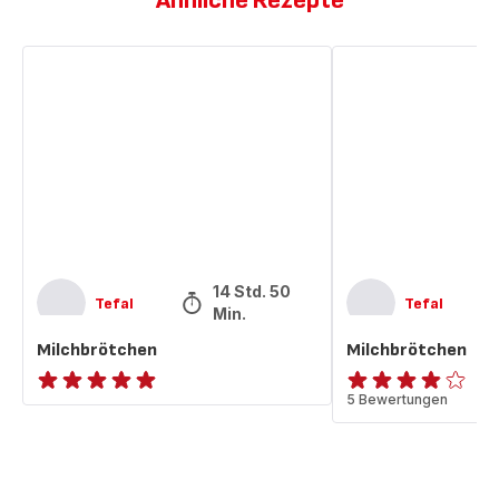
Ähnliche Rezepte
Milchbrötchen
Milchbrötchen
14 Std. 50
Tefal
Tefal
Min.
Milchbrötchen
Milchbrötchen
ratings.NaN
ratings.3.8
5 Bewertungen