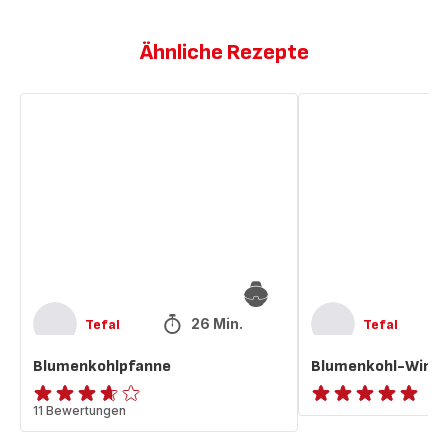
Ähnliche Rezepte
Blumenkohlpfanne
Blumenkohl-
Wings
26 Min.
Tefal
Tefal
Blumenkohlpfanne
Blumenkohl-Wing
ratings.3.6
11 Bewertungen
ratings.NaN