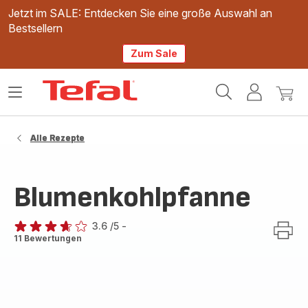
Jetzt im SALE: Entdecken Sie eine große Auswahl an
Bestsellern
Zum Sale
Tefal
Das
Mein
Mein
Homepage
Menü
Konto
Waren
öffnen
Alle Rezepte
Blumenkohlpfanne
3.6
/5
-
ratings.3.6
11 Bewertungen