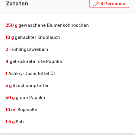
Zutaten
4 Personen
250 g
gewaschene Blumenkohlröschen
10 g
gehackter Knoblauch
2
Frühlingszwiebeln
4
getrocknete rote Paprika
1
ActiFry-Dosierlöffel Öl
5 g
Szechuanpfeffer
50 g
grüne Paprika
10 ml
Sojasoße
1.5 g
Salz