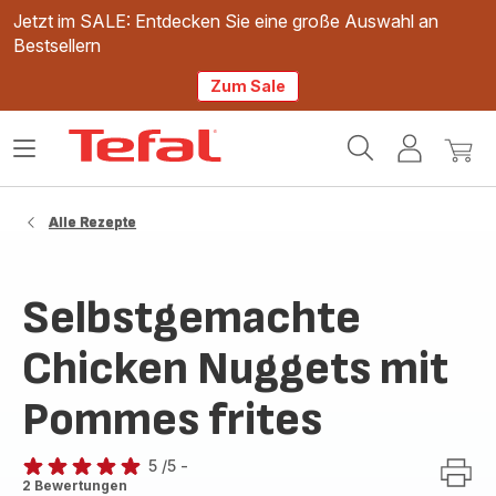
Jetzt im SALE: Entdecken Sie eine große Auswahl an
Bestsellern
Zum Sale
Tefal
Das
Mein
Mein
Homepage
Menü
Konto
Waren
öffnen
Alle Rezepte
Selbstgemachte
Chicken Nuggets mit
Pommes frites
5
/5
-
Bewertung
2 Bewertungen