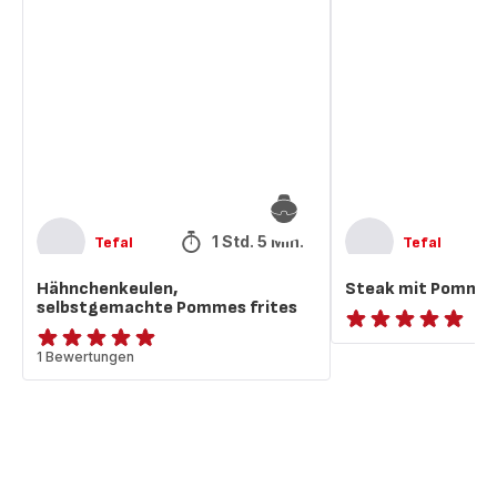
selbstgemachte
mit
Pommes
Pommes
frites
frites
1 Std. 5 Min.
Tefal
Tefal
Hähnchenkeulen,
Steak mit Pommes
selbstgemachte Pommes frites
ratings.NaN
Bewertung
1 Bewertungen
mit
5
Sternen
(Durchschnitt)