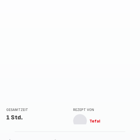
mit
5
Sternen
(Durchschnitt)
GESAMTZEIT
REZEPT VON
1 Std.
Tefal