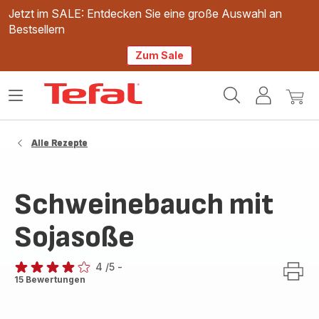
Jetzt im SALE: Entdecken Sie eine große Auswahl an
Bestsellern
Zum Sale
Tefal
Das
Mein
Mein
Homepage
Menü
Konto
Waren
öffnen
Alle Rezepte
Schweinebauch mit
Sojasoße
4
/5
-
Bewertung
15 Bewertungen
mit
4