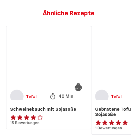
Ähnliche Rezepte
Schweinebauch
Gebratene
mit
Tofuwürfel
Sojasoße
mit
Sojasoße
40 Min.
Tefal
Tefal
Schweinebauch mit Sojasoße
Gebratene Tofuwü
Sojasoße
Bewertung
15 Bewertungen
Bewertung
1 Bewertungen
mit
mit
4