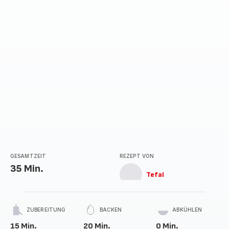
Sternen
(Durchschnitt)
GESAMTZEIT
REZEPT VON
35 Min.
Tefal
ZUBEREITUNG
BACKEN
ABKÜHLEN
15 Min.
20 Min.
0 Min.