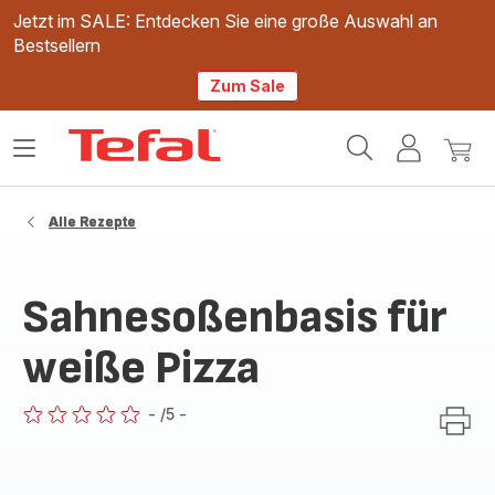
Jetzt im SALE: Entdecken Sie eine große Auswahl an
Bestsellern
Zum Sale
Tefal
Das
Mein
Mein
Homepage
Menü
Konto
Waren
öffnen
Alle Rezepte
Sahnesoßenbasis für
weiße Pizza
-
/5
-
ratings.0