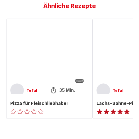
Ähnliche Rezepte
Pizza
Lachs-
für
Sahne-
Fleischliebhaber
Pizza
35 Min.
Tefal
Tefal
Pizza für Fleischliebhaber
Lachs-Sahne-Pizz
ratings.0
ratings.NaN