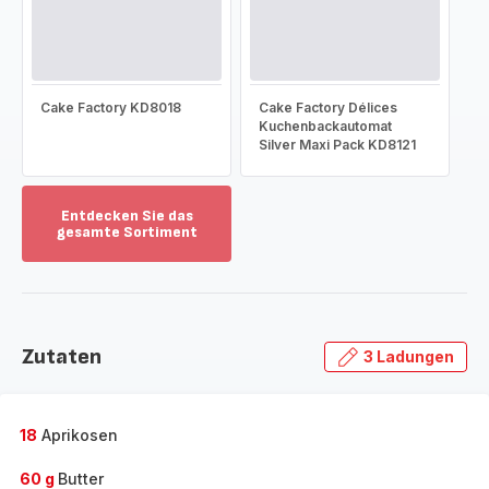
Cake Factory KD8018
Cake Factory Délices
Kuchenbackautomat
Silver Maxi Pack KD8121
Entdecken Sie das
gesamte Sortiment
Mehr
anzeigen
-
Entdecken
Sie
Zutaten
3 Ladungen
das
gesamte
Sortiment
-
18
Aprikosen
60 g
Butter