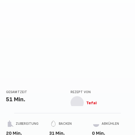
Sternen
(Durchschnitt)
GESAMTZEIT
REZEPT VON
51 Min.
Tefal
ZUBEREITUNG
BACKEN
ABKÜHLEN
20 Min.
31 Min.
0 Min.