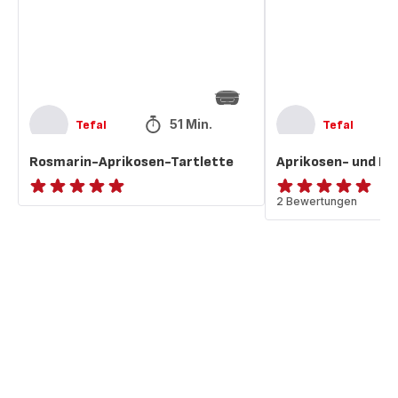
51 Min.
Tefal
Tefal
Rosmarin-Aprikosen-Tartlette
Aprikosen- und Ma
ratings.NaN
Bewertung
2 Bewertungen
mit
5
Sternen
(Durchschnitt)