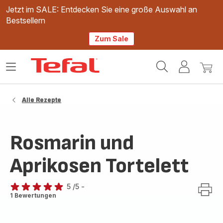
Jetzt im SALE: Entdecken Sie eine große Auswahl an
Bestsellern
Zum Sale
Tefal
Das
Mein
Mein
Homepage
Menü
Konto
Waren
öffnen
Alle Rezepte
Rosmarin und
Aprikosen Tortelett
5
/5
-
Bewertung
1 Bewertungen
mit
5