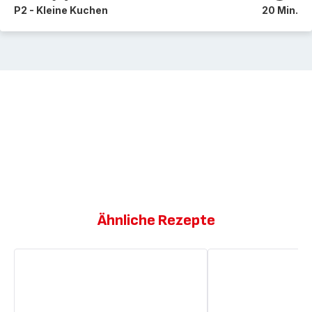
P2 - Kleine Kuchen
20 Min.
Ähnliche Rezepte
Rosmarin-
Aprikosen-
Aprikosen-
und
Tartlette
Mandel-
Clafoutis