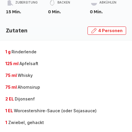
ZUBEREITUNG
BACKEN
ABKÜHLEN
15 Min.
0 Min.
0 Min.
Zutaten
4 Personen
1 g
Rinderlende
125 ml
Apfelsaft
75 ml
Whisky
75 ml
Ahornsirup
2 EL
Dijonsenf
1 EL
Worcestershire-Sauce (oder Sojasauce)
1
Zwiebel, gehackt