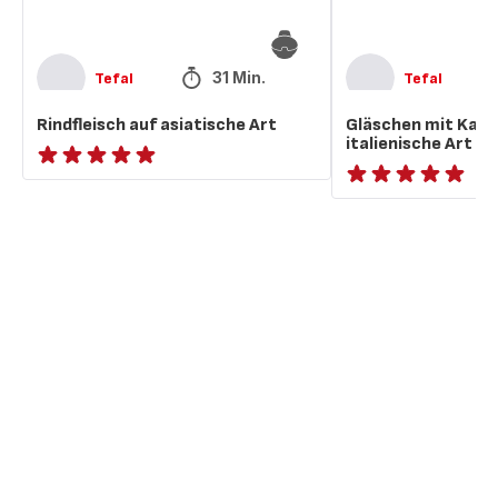
31 Min.
Tefal
Tefal
Rindfleisch auf asiatische Art
Gläschen mit Kalbf
italienische Art
Bewertung
ratings.NaN
mit
5
Sternen
(Durchschnitt)