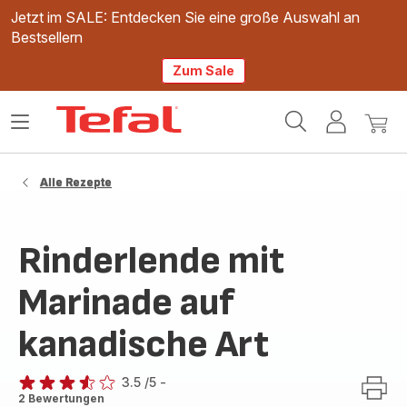
Jetzt im SALE: Entdecken Sie eine große Auswahl an
Bestsellern
Zum Sale
Tefal
Das
Mein
Mein
Homepage
Menü
Konto
Waren
öffnen
Alle Rezepte
Rinderlende mit
Marinade auf
kanadische Art
3.5
/5
-
ratings.3.5
2 Bewertungen