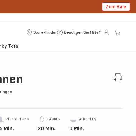
Zum Sale
Store-Finder
Benötigen Sie Hilfe?
Store-
Benötigen
Mein
Mein
Finder
Sie
Konto
Waren
 by Tefal
Hilfe?
hnen
tungen
ZUBEREITUNG
BACKEN
ABKÜHLEN
5 Min.
20 Min.
0 Min.