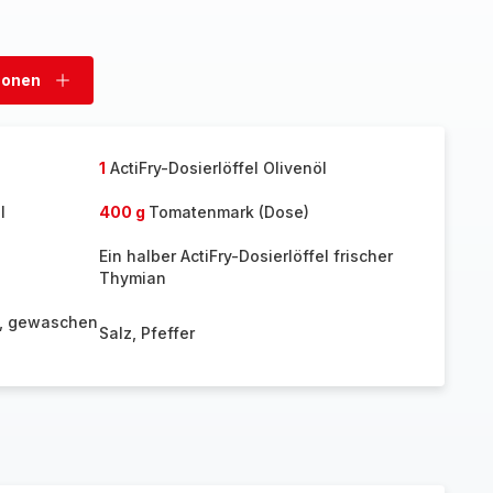
sonen
Personen
hinzufügen
1
ActiFry-Dosierlöffel Olivenöl
l
400 g
Tomatenmark (Dose)
Ein halber ActiFry-Dosierlöffel frischer
Thymian
), gewaschen
Salz, Pfeffer