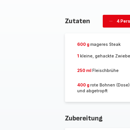
Zutaten
4 Per
Personen
löschen
600 g
mageres Steak
1
kleine, gehackte Zwiebe
250 ml
Fleischbrühe
400 g
rote Bohnen (Dose
und abgetropft
Zubereitung