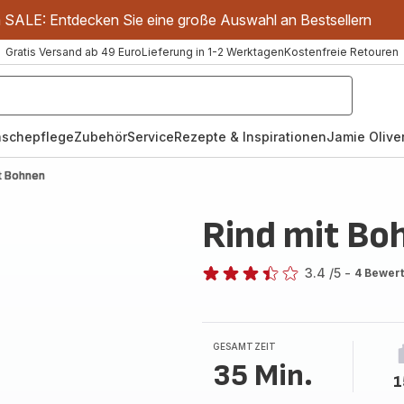
m SALE: Entdecken Sie eine große Auswahl an Bestsellern
Gratis Versand ab 49 Euro
Lieferung in 1-2 Werktagen
Kostenfreie Retouren
schepflege
Zubehör
Service
Rezepte & Inspirationen
Jamie Oliver
t Bohnen
Rind mit Bo
3.4
/5
-
4 Bewer
ratings.3.4
GESAMTZEIT
35 Min.
1