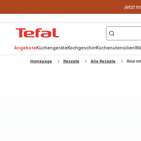
Jetzt i
["OptiGrill","Easy
Fry","Pfanne"]
Tefal
Homepage
Angebote
Küchengeräte
Kochgeschirr
Küchenutensilien
Wä
Homepage
Rezepte
Alle Rezepte
Rind mi