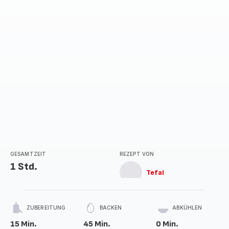
Sternen
(Durchschnitt)
GESAMTZEIT
REZEPT VON
1 Std.
Tefal
ZUBEREITUNG
BACKEN
ABKÜHLEN
15 Min.
45 Min.
0 Min.