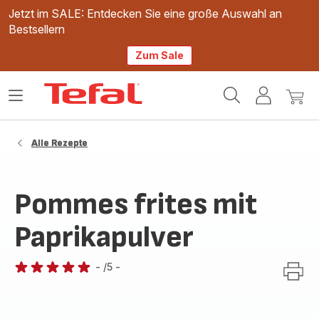
Jetzt im SALE: Entdecken Sie eine große Auswahl an
Bestsellern
Zum Sale
Tefal
Das
Mein
Mein
Homepage
Menü
Konto
Waren
öffnen
Alle Rezepte
Pommes frites mit
Paprikapulver
-
/5
-
Bewertung
mit
5