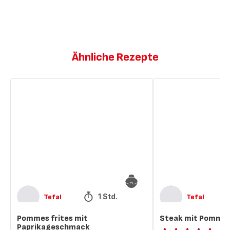
Ähnliche Rezepte
Pommes
Steak
frites
mit
mit
Pommes
Paprikageschmack
frites
1 Std.
Tefal
Tefal
Pommes frites mit
Steak mit Pommes
Paprikageschmack