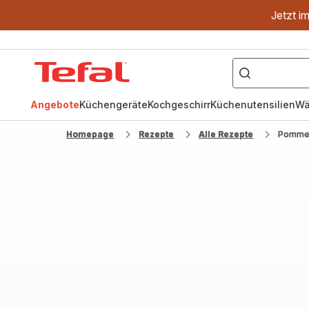
Jetzt i
["OptiGrill","Easy
Fry","Pfanne"]
Tefal
Homepage
Angebote
Küchengeräte
Kochgeschirr
Küchenutensilien
Wä
Homepage
Rezepte
Alle Rezepte
Pommes 