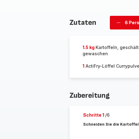
Zutaten
6 Per
Personen
löschen
1.5 kg
Kartoffeln, geschäl
gewaschen
1
ActiFry-Löffel Currypulve
Zubereitung
Schritte 1
/6
Schneiden Sie die Kartoffel