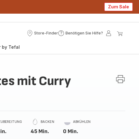
Zum Sale
Store-Finder
Benötigen Sie Hilfe?
Store-
Benötigen
Mein
Mein
Finder
Sie
Konto
Waren
 by Tefal
Hilfe?
es mit Curry
ZUBEREITUNG
BACKEN
ABKÜHLEN
in.
45 Min.
0 Min.