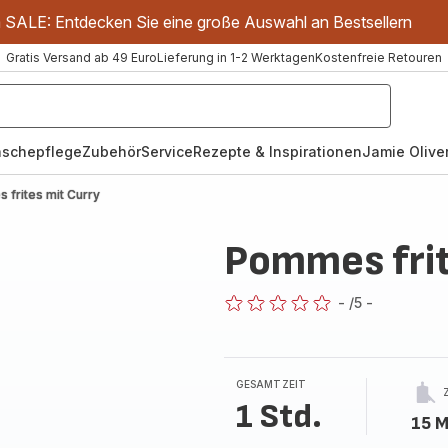
m SALE: Entdecken Sie eine große Auswahl an Bestsellern
Gratis Versand ab 49 Euro
Lieferung in 1-2 Werktagen
Kostenfreie Retouren
schepflege
Zubehör
Service
Rezepte & Inspirationen
Jamie Oliver
frites mit Curry
Pommes frit
-
/5
-
ratings.0
GESAMTZEIT
1 Std.
15 M