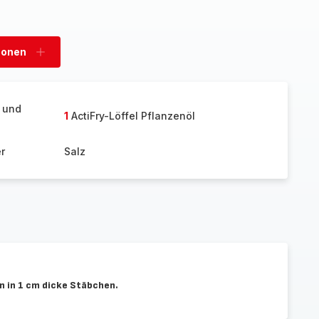
sonen
Personen
hinzufügen
t und
1
ActiFry-Löffel Pflanzenöl
r
Salz
n in 1 cm dicke Stäbchen.