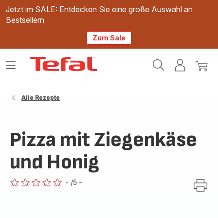
Jetzt im SALE: Entdecken Sie eine große Auswahl an
Bestsellern
Zum Sale
Tefal
Das
Mein
Mein
Homepage
Menü
Konto
Waren
öffnen
Alle Rezepte
Pizza mit Ziegenkäse
und Honig
-
/5
-
ratings.0