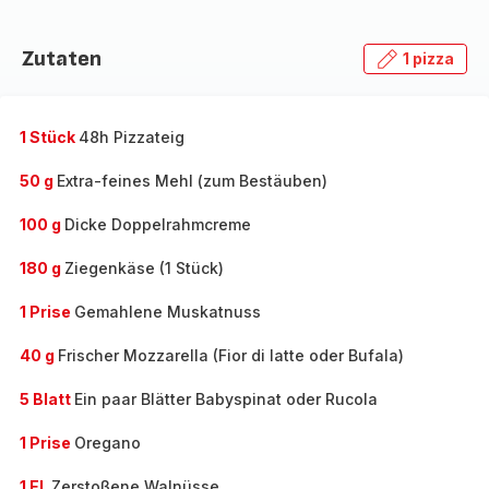
Zutaten
1 pizza
1 Stück
48h Pizzateig
50 g
Extra-feines Mehl (zum Bestäuben)
100 g
Dicke Doppelrahmcreme
180 g
Ziegenkäse (1 Stück)
1 Prise
Gemahlene Muskatnuss
40 g
Frischer Mozzarella (Fior di latte oder Bufala)
5 Blatt
Ein paar Blätter Babyspinat oder Rucola
1 Prise
Oregano
1 EL
Zerstoßene Walnüsse