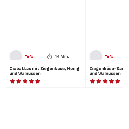
Ziegenkäse,
mit
Honig
Honig
und
und
Walnüssen
Walnüssen
14 Min.
Tefal
Tefal
Ciabattas mit Ziegenkäse, Honig
Ziegenkäse-Samos
und Walnüssen
und Walnüssen
ratings.NaN
ratings.NaN