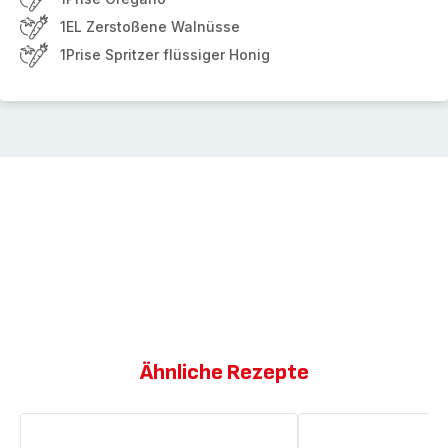
1EL Zerstoßene Walnüsse
1Prise Spritzer flüssiger Honig
Ähnliche Rezepte
Ciabattas
Ziegenkäse-
mit
Samosas