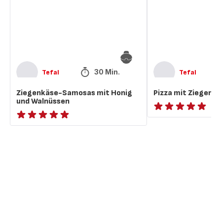
und
Honig
Walnüssen
30 Min.
Tefal
Tefal
Ziegenkäse-Samosas mit Honig
Pizza mit Ziegenk
und Walnüssen
ratings.NaN
ratings.NaN