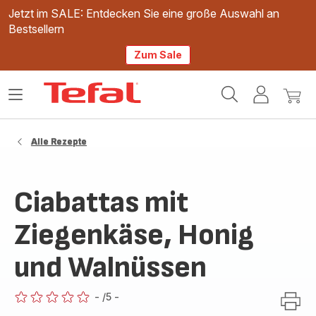
Jetzt im SALE: Entdecken Sie eine große Auswahl an
Bestsellern
Zum Sale
Tefal
Das
Mein
Mein
Homepage
Menü
Konto
Waren
öffnen
Alle Rezepte
Ciabattas mit
Ziegenkäse, Honig
und Walnüssen
-
/5
-
ratings.0