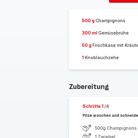
löschen
500 g
Champignons
300 ml
Gemüsebrühe
50 g
Frischkäse mit Kräut
1
Knoblauchzehe
Zubereitung
Schritte 1
/4
Pilze waschen und schneid
500g Champignons
1 Zwiebel