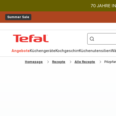
70 JAHRE IN
Summer Sale
["OptiGrill","Easy
Fry","Pfanne"]
Tefal
Homepage
Angebote
Küchengeräte
Kochgeschirr
Küchenutensilien
Wä
Homepage
Rezepte
Alle Rezepte
Pilzpfa