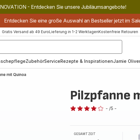
NOVATION - Entdecken Sie unsere Jubiläumsangebote!
Entdecken Sie eine große Auswahl an Bestseller jetzt im Sal
Gratis Versand ab 49 Euro
Lieferung in 1-2 Werktagen
Kostenfreie Retouren
schepflege
Zubehör
Service
Rezepte & Inspirationen
Jamie Oliver
nne mit Quinoa
Pilzpfanne 
-
/5
-
Bewertung
mit
4
Sternen
GESAMTZEIT
(Durchschnitt)