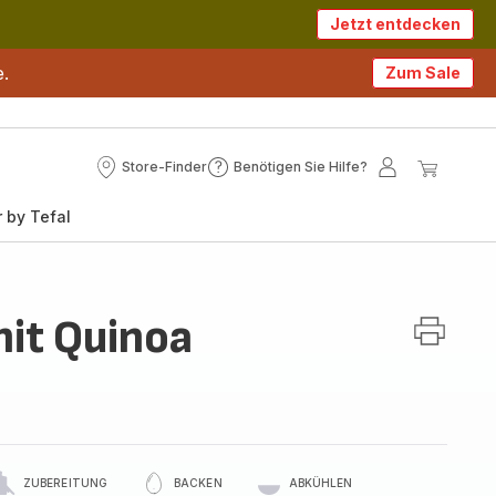
Jetzt entdecken
e.
Zum Sale
Store-Finder
Benötigen Sie Hilfe?
Store-
Benötigen
Mein
Mein
Finder
Sie
Konto
Waren
 by Tefal
Hilfe?
mit Quinoa
ZUBEREITUNG
BACKEN
ABKÜHLEN