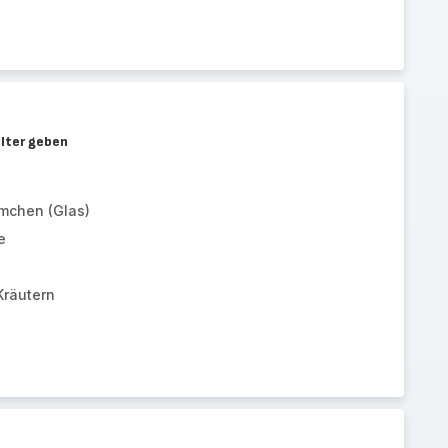
älter geben
chen (Glas)
e
Kräutern