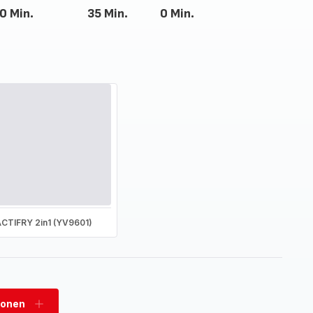
0 Min.
35 Min.
0 Min.
CTIFRY 2in1 (YV9601)
sonen
Personen