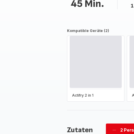
45 Min.
1
Kompatible Geräte (2)
Actifry 2 in 1
A
Zutaten
2 Per
Personen