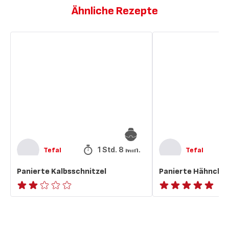
Ähnliche Rezepte
Panierte
Panierte
Kalbsschnitzel
Hähnchenschnitzel
1 Std. 8 Min.
Tefal
Tefal
Panierte Kalbsschnitzel
Panierte Hähnchen
Bewertung
ratings.NaN
mit
2
Sternen