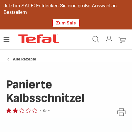
Jetzt im SALE: Entdecken Sie eine große Auswahl an
Bestsellern
Zum Sale
Tefal
Das
Mein
Mein
Homepage
Menü
Konto
Waren
öffnen
Alle Rezepte
Panierte
Kalbsschnitzel
-
/5
-
Bewertung
mit
2