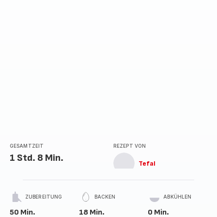
Sternen
(Durchschnitt)
GESAMTZEIT
REZEPT VON
1 Std. 8 Min.
Tefal
ZUBEREITUNG
BACKEN
ABKÜHLEN
50 Min.
18 Min.
0 Min.