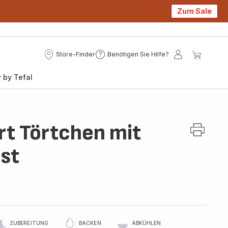
Zum Sale
Store-Finder
Benötigen Sie Hilfe?
Store-
Benötigen
Mein
Mein
Finder
Sie
Konto
Waren
 by Tefal
Hilfe?
rt Törtchen mit
st
ZUBEREITUNG
BACKEN
ABKÜHLEN