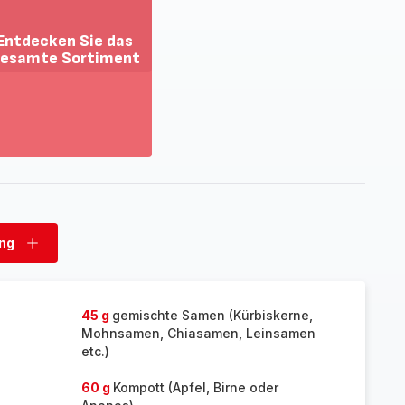
Entdecken Sie das
esamte Sortiment
ehr
zeigen
tdecken
e
as
esamte
rtiment
ung
Ladung
hinzufügen
45 g
gemischte Samen (Kürbiskerne,
Mohnsamen, Chiasamen, Leinsamen
etc.)
60 g
Kompott (Apfel, Birne oder