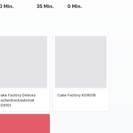
0 Min.
35 Min.
0 Min.
ake Factory Délices
Cake Factory KD8018
Kuchenbackautomat
KD8101