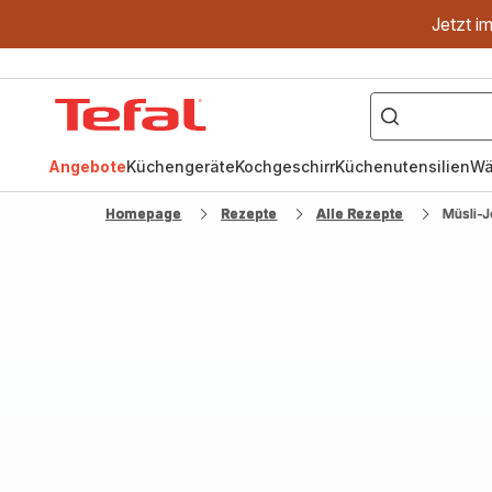
Jetzt i
["OptiGrill","Easy
Fry","Pfanne"]
Tefal
Homepage
Angebote
Küchengeräte
Kochgeschirr
Küchenutensilien
Wä
Homepage
Rezepte
Alle Rezepte
Müsli-J