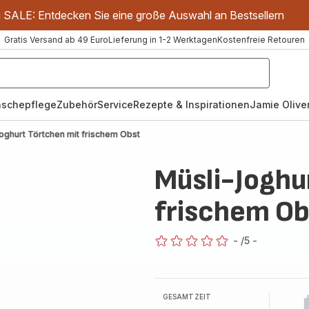
m SALE: Entdecken Sie eine große Auswahl an Bestsellern
Gratis Versand ab 49 Euro
Lieferung in 1-2 Werktagen
Kostenfreie Retouren
schepflege
Zubehör
Service
Rezepte & Inspirationen
Jamie Oliver
oghurt Törtchen mit frischem Obst
Müsli-Joghu
frischem Ob
-
/5
-
ratings.0
GESAMTZEIT