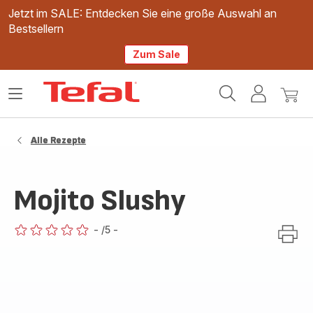
Jetzt im SALE: Entdecken Sie eine große Auswahl an
Bestsellern
Zum Sale
Tefal
Das
Mein
Mein
Homepage
Menü
Konto
Waren
öffnen
Alle Rezepte
Mojito Slushy
-
/5
-
ratings.0