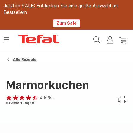
Jetzt im SALE: Entdecken Sie eine große Auswahl an
Bestsellern
Zum Sale
Tefal
Das
Mein
Mein
Homepage
Menü
Konto
Waren
öffnen
Alle Rezepte
Marmorkuchen
4.5
/5
-
ratings.4.5
9 Bewertungen