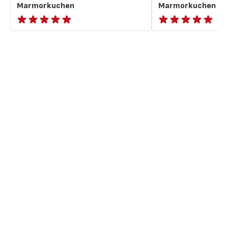
Marmorkuchen
Marmorkuchen
ratings.NaN
ratings.NaN