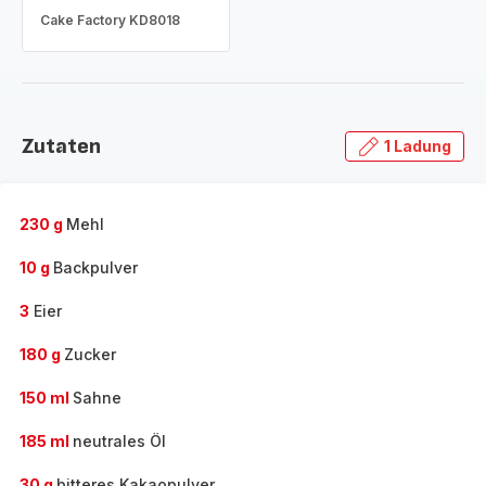
Cake Factory KD8018
Zutaten
1 Ladung
230 g
Mehl
10 g
Backpulver
3
Eier
180 g
Zucker
150 ml
Sahne
185 ml
neutrales Öl
30 g
bitteres Kakaopulver