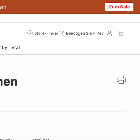
ern
Zum Sale
Store-Finder
Benötigen Sie Hilfe?
Store-
Benötigen
Mein
Mein
Finder
Sie
Konto
Waren
 by Tefal
Hilfe?
hen