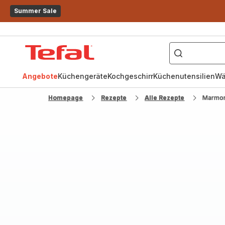
Summer Sale
["OptiGrill","Easy
Fry","Pfanne"]
Tefal
Homepage
Angebote
Küchengeräte
Kochgeschirr
Küchenutensilien
Wä
Homepage
Rezepte
Alle Rezepte
Marmo