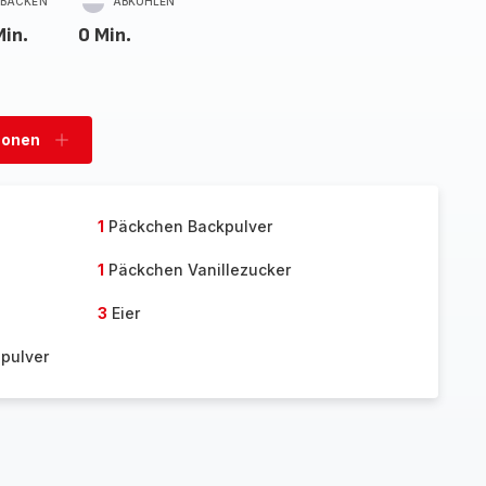
BACKEN
ABKÜHLEN
Min.
0 Min.
sonen
Personen
hinzufügen
1
Päckchen Backpulver
1
Päckchen Vanillezucker
3
Eier
pulver