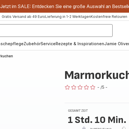
Jetzt im SALE: Entdecken Sie eine große Auswahl an Bestsell
Gratis Versand ab 49 Euro
Lieferung in 1-2 Werktagen
Kostenfreie Retouren
schepflege
Zubehör
Service
Rezepte & Inspirationen
Jamie Oliver
rkuchen
Marmorkuc
-
/5
-
ratings.0
GESAMTZEIT
1 Std. 10 Min.