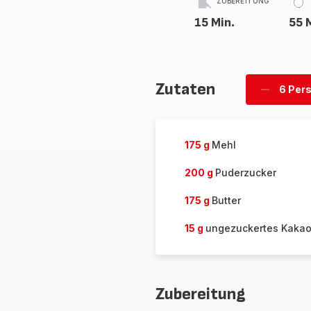
ZUBEREITUNG
15 Min.
55 
Zutaten
6 Per
Personen
löschen
175 g
Mehl
200 g
Puderzucker
175 g
Butter
15 g
ungezuckertes Kakao
Zubereitung