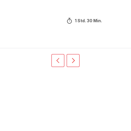
1 Std. 30 Min.
Vorherige
Weiter
Recipe
Recipe
card
card
slider
slider