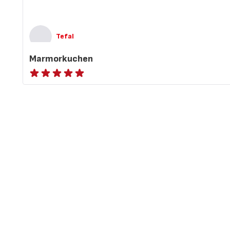
Tefal
Marmorkuchen
ratings.NaN