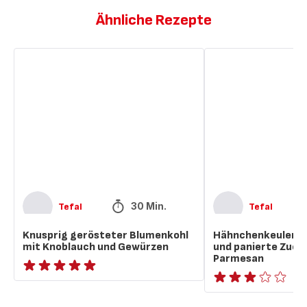
Ähnliche Rezepte
Knusprig
Hähnchenkeulen
gerösteter
mit
Blumenkohl
Knoblauch
mit
und
Knoblauch
panierte
und
Zucchini
Gewürzen
mit
Parmesan
30 Min.
Tefal
Tefal
Knusprig gerösteter Blumenkohl
Hähnchenkeulen m
mit Knoblauch und Gewürzen
und panierte Zucch
Parmesan
ratings.NaN
Bewertung
mit