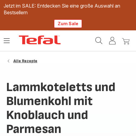
Jetzt im SALE: Entdecken Sie eine große Auswahl an
Bestsellern
Zum Sale
Tefal
Das
Mein
Mein
Homepage
Menü
Konto
Waren
öffnen
Alle Rezepte
Lammkoteletts und
Blumenkohl mit
Knoblauch und
Parmesan