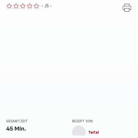
-
/5
-
ratings.0
GESAMTZEIT
REZEPT VON
45 Min.
Tefal