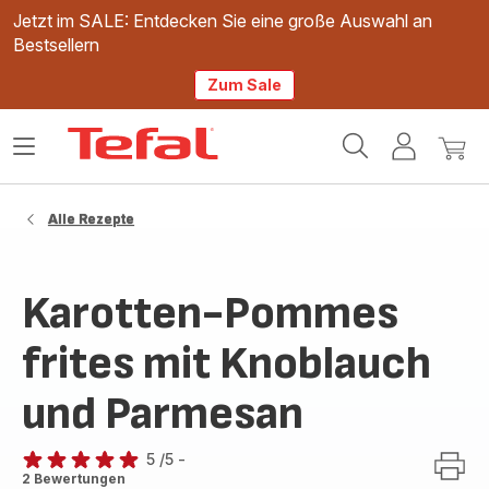
Jetzt im SALE: Entdecken Sie eine große Auswahl an
Bestsellern
Zum Sale
Tefal
Das
Mein
Mein
Homepage
Menü
Konto
Waren
öffnen
Alle Rezepte
Karotten-Pommes
frites mit Knoblauch
und Parmesan
5
/5
-
Bewertung
2 Bewertungen