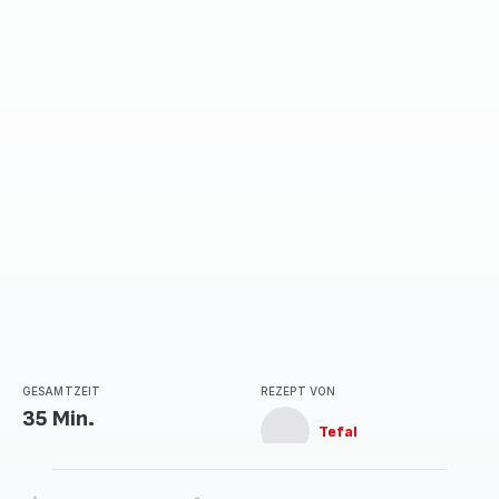
mit
5
Sternen
(Durchschnitt)
GESAMTZEIT
REZEPT VON
35 Min.
Tefal