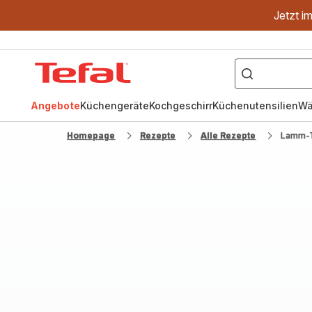
Jetzt i
["OptiGrill","Easy
Fry","Pfanne"]
Tefal
Homepage
Angebote
Küchengeräte
Kochgeschirr
Küchenutensilien
Wä
Homepage
Rezepte
Alle Rezepte
Lamm-T