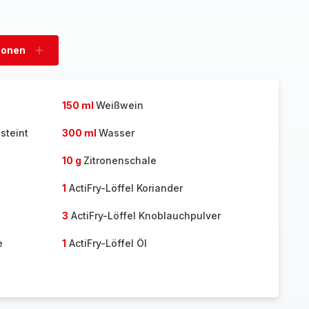
sonen
Personen
hinzufügen
150 ml
Weißwein
steint
300 ml
Wasser
10 g
Zitronenschale
1
ActiFry-Löffel Koriander
3
ActiFry-Löffel Knoblauchpulver
e
1
ActiFry-Löffel Öl