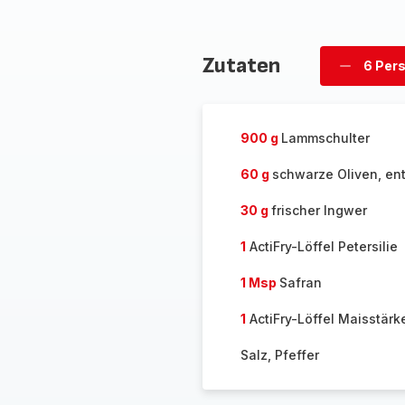
Zutaten
6 Per
Personen
löschen
900 g
Lammschulter
60 g
schwarze Oliven, ent
30 g
frischer Ingwer
1
ActiFry-Löffel Petersilie
1 Msp
Safran
1
ActiFry-Löffel Maisstärk
Salz, Pfeffer