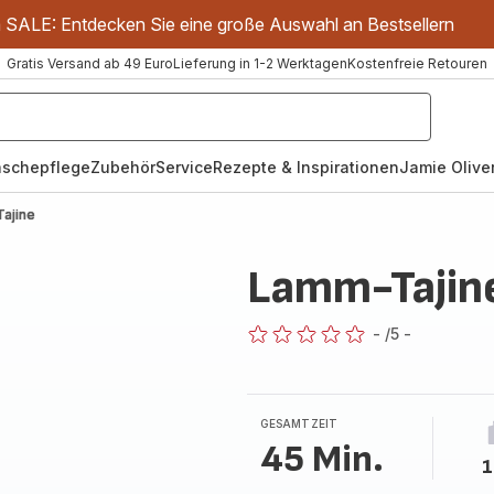
m SALE: Entdecken Sie eine große Auswahl an Bestsellern
Gratis Versand ab 49 Euro
Lieferung in 1-2 Werktagen
Kostenfreie Retouren
schepflege
Zubehör
Service
Rezepte & Inspirationen
Jamie Oliver
ajine
Lamm-Tajin
-
/5
-
ratings.0
GESAMTZEIT
45 Min.
1