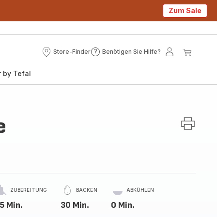
Zum Sale
Store-Finder
Benötigen Sie Hilfe?
Store-
Benötigen
Mein
Mein
Finder
Sie
Konto
Waren
 by Tefal
Hilfe?
e
ZUBEREITUNG
BACKEN
ABKÜHLEN
5 Min.
30 Min.
0 Min.