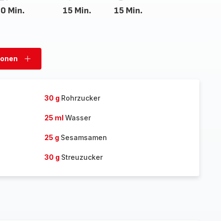
0 Min.
15 Min.
15 Min.
sonen
Personen
hinzufügen
30 g
Rohrzucker
25 ml
Wasser
25 g
Sesamsamen
30 g
Streuzucker