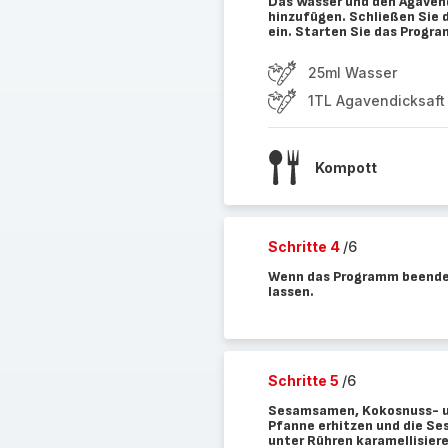
Das Wasser und den Agavend
hinzufügen. Schließen Sie 
ein. Starten Sie das Progr
25ml Wasser
1TL Agavendicksaft
Kompott
Schritte 4
/6
Wenn das Programm beendet
lassen.
Schritte 5
/6
Sesamsamen, Kokosnuss- un
Pfanne erhitzen und die S
unter Rühren karamellisier