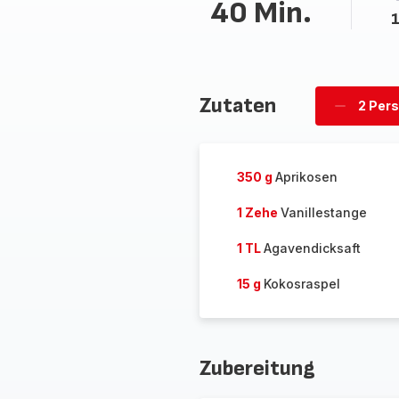
40 Min.
1
Zutaten
2 Per
Personen
löschen
350 g
Aprikosen
1 Zehe
Vanillestange
1 TL
Agavendicksaft
15 g
Kokosraspel
Zubereitung