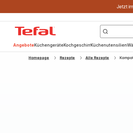
Jetzt i
["OptiGrill","Easy
Fry","Pfanne"]
Tefal
Homepage
Angebote
Küchengeräte
Kochgeschirr
Küchenutensilien
Wä
Homepage
Rezepte
Alle Rezepte
Kompott