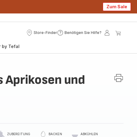
Zum Sale
Store-Finder
Benötigen Sie Hilfe?
Store-
Benötigen
Mein
Mein
Finder
Sie
Konto
Waren
 by Tefal
Hilfe?
 Aprikosen und
ZUBEREITUNG
BACKEN
ABKÜHLEN