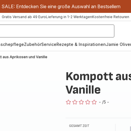
m SALE: Entdecken Sie eine große Auswahl an Bestsellern
Gratis Versand ab 49 Euro
Lieferung in 1-2 Werktagen
Kostenfreie Retouren
schepflege
Zubehör
Service
Rezepte & Inspirationen
Jamie Oliver
 aus Aprikosen und Vanille
Kompott aus
Vanille
-
/5
-
ratings.0
GESAMTZEIT