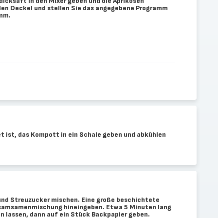
icksaft in den Mixer geben und die Aprikosen
den Deckel und stellen Sie das angegebene Programm
amm.
 ist, das Kompott in ein Schale geben und abkühlen
d Streuzucker mischen. Eine große beschichtete
esamsamenmischung hineingeben. Etwa 5 Minuten lang
en lassen, dann auf ein Stück Backpapier geben.