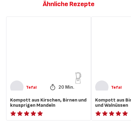
Ähnliche Rezepte
Kompott
Kompott
aus
aus
Kirschen,
Birnen,
Birnen
Kastanien
und
und
knusprigen
Walnüssen
Mandeln
20 Min.
Tefal
Tefal
Kompott aus Kirschen, Birnen und
Kompott aus Birne
knusprigen Mandeln
und Walnüssen
ratings.NaN
ratings.NaN