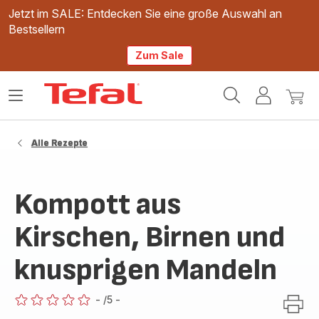
Jetzt im SALE: Entdecken Sie eine große Auswahl an
Bestsellern
Zum Sale
Tefal
Das
Mein
Mein
Homepage
Menü
Konto
Waren
öffnen
Alle Rezepte
Kompott aus
Kirschen, Birnen und
knusprigen Mandeln
-
/5
-
ratings.0