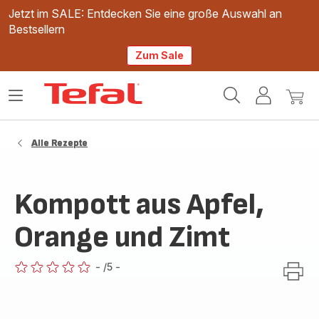
Jetzt im SALE: Entdecken Sie eine große Auswahl an
Bestsellern
Zum Sale
Tefal
Das
Mein
Mein
Homepage
Menü
Konto
Waren
öffnen
Alle Rezepte
Kompott aus Apfel,
Orange und Zimt
-
/5
-
ratings.0