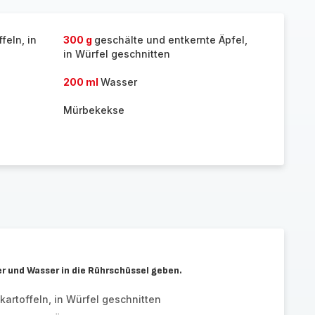
hinzufügen
feln, in
300 g
geschälte und entkernte Äpfel,
in Würfel geschnitten
200 ml
Wasser
Mürbekekse
r und Wasser in die Rührschüssel geben.
artoffeln, in Würfel geschnitten