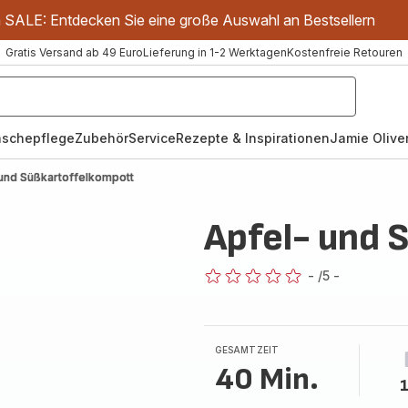
m SALE: Entdecken Sie eine große Auswahl an Bestsellern
Gratis Versand ab 49 Euro
Lieferung in 1-2 Werktagen
Kostenfreie Retouren
schepflege
Zubehör
Service
Rezepte & Inspirationen
Jamie Oliver
 und Süßkartoffelkompott
Apfel- und 
-
/5
-
ratings.0
GESAMTZEIT
40 Min.
1