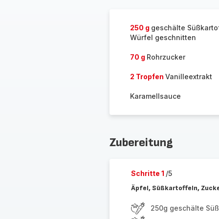
löschen
250 g
geschälte Süßkartof
Würfel geschnitten
70 g
Rohrzucker
2 Tropfen
Vanilleextrakt
Karamellsauce
Zubereitung
Schritte 1
/5
Äpfel, Süßkartoffeln, Zucke
250g geschälte Süßk