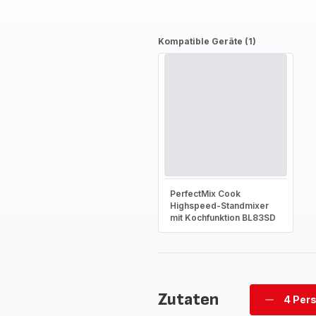
Kompatible Geräte (1)
PerfectMix Cook
Highspeed-Standmixer
mit Kochfunktion BL83SD
Zutaten
4 Per
Personen