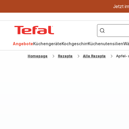
Jetzt i
["OptiGrill","Easy
Fry","Pfanne"]
Tefal
Homepage
Angebote
Küchengeräte
Kochgeschirr
Küchenutensilien
Wä
Homepage
Rezepte
Alle Rezepte
Apfel-