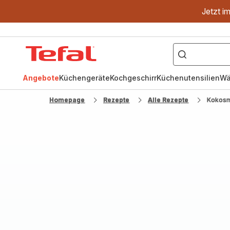
Jetzt i
["OptiGrill","Easy
Fry","Pfanne"]
Tefal
Homepage
Angebote
Küchengeräte
Kochgeschirr
Küchenutensilien
Wä
Homepage
Rezepte
Alle Rezepte
Kokosm