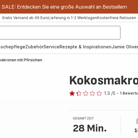
m SALE: Entdecken Sie eine große Auswahl an Bestsellern
Gratis Versand ab 49 Euro
Lieferung in 1-2 Werktagen
Kostenfreie Retouren
schepflege
Zubehör
Service
Rezepte & Inspirationen
Jamie Oliver
akronen mit Pfirsichen
Kokosmakron
1.3
/5
-
1 Bewert
ratings.1.3
GESAMTZEIT
28 Min.
1