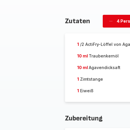
Zutaten
4 Per
Personen
löschen
1
/2 ActiFry-Löffel von Ag
10 ml
Traubenkernöl
10 ml
Agavendicksaft
1
Zimtstange
1
Eiweiß
Zubereitung