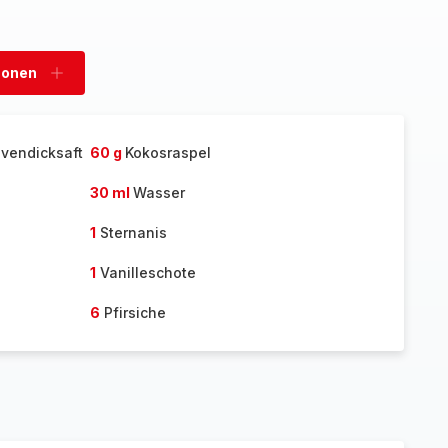
sonen
Personen
hinzufügen
avendicksaft
60 g
Kokosraspel
30 ml
Wasser
1
Sternanis
1
Vanilleschote
6
Pfirsiche