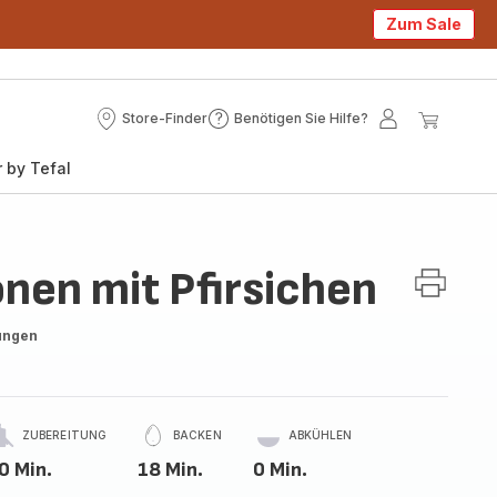
Zum Sale
Store-Finder
Benötigen Sie Hilfe?
Store-
Benötigen
Mein
Mein
Finder
Sie
Konto
Waren
 by Tefal
Hilfe?
en mit Pfirsichen
ungen
ZUBEREITUNG
BACKEN
ABKÜHLEN
0 Min.
18 Min.
0 Min.