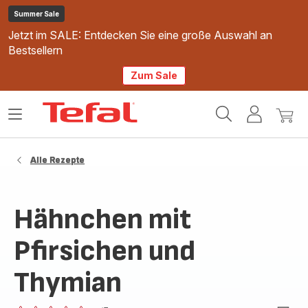
Summer Sale
Jetzt im SALE: Entdecken Sie eine große Auswahl an
Bestsellern
Zum Sale
Tefal
Das
Mein
Mein
Homepage
Menü
Konto
Waren
öffnen
Alle Rezepte
Hähnchen mit
Pfirsichen und
Thymian