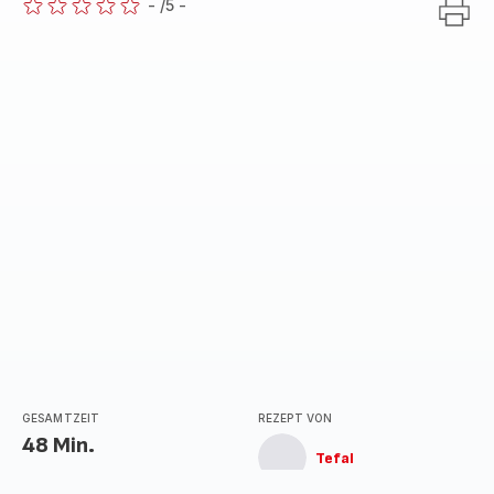
-
/5
-
ratings.0
GESAMTZEIT
REZEPT VON
48 Min.
Tefal