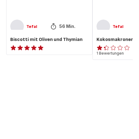
56 Min.
Tefal
Tefal
Biscotti mit Oliven und Thymian
Kokosmakronen mit
ratings.NaN
ratings.1.3
1 Bewertungen