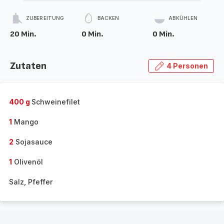
ZUBEREITUNG
BACKEN
ABKÜHLEN
20 Min.
0 Min.
0 Min.
Zutaten
4 Personen
400 g
Schweinefilet
1
Mango
2
Sojasauce
1
Olivenöl
Salz, Pfeffer