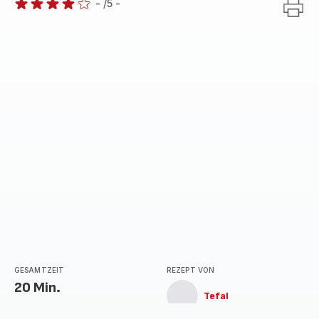
-
/5
-
Bewertung
mit
4
Sternen
(Durchschnitt)
GESAMTZEIT
REZEPT VON
20 Min.
Tefal