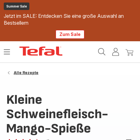
Summer Sale
Jetzt im SALE: Entdecken Sie eine große Auswahl an
Bestsellern
Zum Sale
Tefal
Das
Mein
Mein
Homepage
Menü
Konto
Waren
öffnen
Alle Rezepte
Kleine
Schweinefleisch-
Mango-Spieße