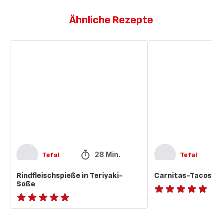
Ähnliche Rezepte
Rindfleischspieße
Carnitas-
in
Tacos
Teriyaki-
(Pulled
Soße
Pork)
28 Min.
Tefal
Tefal
Rindfleischspieße in Teriyaki-
Carnitas-Tacos (Pu
Soße
ratings.NaN
ratings.NaN